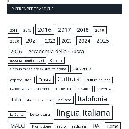
RICERCA PER TEMATICHE
2016
2017
2018
2015
2019
2014
2021
2025
2024
2022
2023
2020
Accademia della Crusca
2026
appuntamenti annuali
Cinema
convegno
Comunità radiotelevisiva italofona
Cultura
Crusca
coproduzioni
cultura Italiana
Da Roma a Gerusalemme
intervista
Farnesina
iniziative
Italofonia
Italia
italiano
italiani all'estero
lingua italiana
Letteratura
La Dante
MAECI
RAI
Roma
radio rai
radio
Promozione