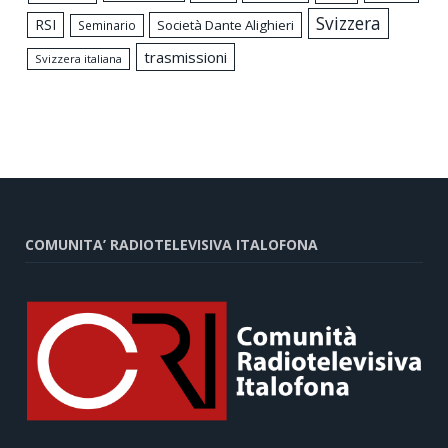
Svizzera
RSI
Società Dante Alighieri
Seminario
trasmissioni
Svizzera italiana
COMUNITA’ RADIOTELEVISIVA ITALOFONA