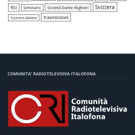
Svizzera
RSI
Società Dante Alighieri
Seminario
trasmissioni
Svizzera italiana
COMUNITA’ RADIOTELEVISIVA ITALOFONA