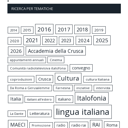
RICERCA PER TEMATICHE
2016
2017
2018
2015
2019
2014
2021
2025
2024
2022
2023
2020
Accademia della Crusca
2026
appuntamenti annuali
Cinema
convegno
Comunità radiotelevisiva italofona
Cultura
Crusca
coproduzioni
cultura Italiana
Da Roma a Gerusalemme
intervista
Farnesina
iniziative
Italofonia
Italia
italiano
italiani all'estero
lingua italiana
Letteratura
La Dante
MAECI
RAI
Roma
radio rai
radio
Promozione