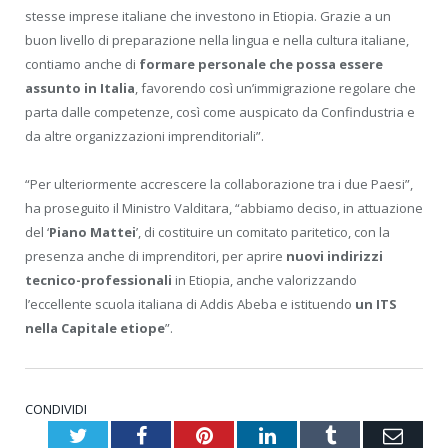
stesse imprese italiane che investono in Etiopia. Grazie a un
buon livello di preparazione nella lingua e nella cultura italiane,
contiamo anche di
formare personale che possa essere
assunto in Italia
, favorendo così un’immigrazione regolare che
parta dalle competenze, così come auspicato da Confindustria e
da altre organizzazioni imprenditoriali”.
“Per ulteriormente accrescere la collaborazione tra i due Paesi”,
ha proseguito il Ministro Valditara, “abbiamo deciso, in attuazione
del ‘
Piano Mattei
’, di costituire un comitato paritetico, con la
presenza anche di imprenditori, per aprire
nuovi indirizzi
tecnico-professionali
in Etiopia, anche valorizzando
l’eccellente scuola italiana di Addis Abeba e istituendo
un ITS
nella Capitale etiope
”.
CONDIVIDI
Twitter
Facebook
Pinterest
LinkedIn
Tumblr
Emai