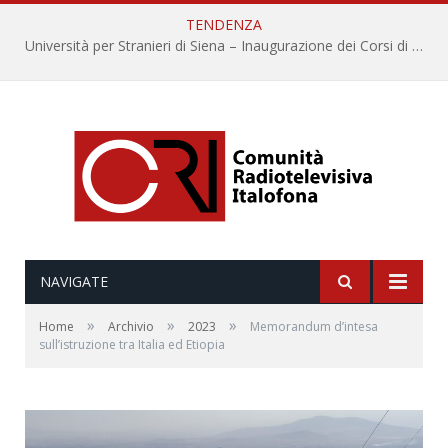
TENDENZA
Università per Stranieri di Siena – Inaugurazione dei Corsi di Lingua e Cultura Italiana, 109a annata
NAVIGATE
»
»
»
Home
Archivio
2023
Memorandum d’intesa
sull’istruzione tra Italia ed Etiopia