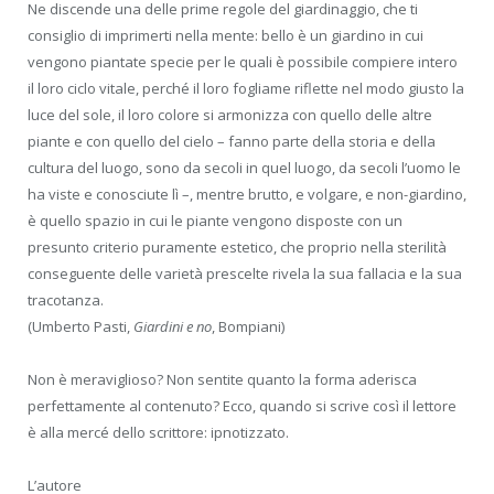
Ne discende una delle prime regole del giardinaggio, che ti
consiglio di imprimerti nella mente: bello è un giardino in cui
vengono piantate specie per le quali è possibile compiere intero
il loro ciclo vitale, perché il loro fogliame riflette nel modo giusto la
luce del sole, il loro colore si armonizza con quello delle altre
piante e con quello del cielo – fanno parte della storia e della
cultura del luogo, sono da secoli in quel luogo, da secoli l’uomo le
ha viste e conosciute lì –, mentre brutto, e volgare, e non-giardino,
è quello spazio in cui le piante vengono disposte con un
presunto criterio puramente estetico, che proprio nella sterilità
conseguente delle varietà prescelte rivela la sua fallacia e la sua
tracotanza.
(Umberto Pasti,
Giardini e no
, Bompiani)
Non è meraviglioso? Non sentite quanto la forma aderisca
perfettamente al contenuto? Ecco, quando si scrive così il lettore
è alla mercé dello scrittore: ipnotizzato.
L’autore