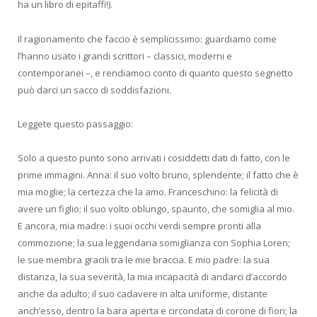
ha un libro di epitaffi!).
Il ragionamento che faccio è semplicissimo: guardiamo come
l’hanno usato i grandi scrittori – classici, moderni e
contemporanei –, e rendiamoci conto di quanto questo segnetto
può darci un sacco di soddisfazioni.
Leggete questo passaggio:
Solo a questo punto sono arrivati i cosiddetti dati di fatto, con le
prime immagini. Anna: il suo volto bruno, splendente; il fatto che è
mia moglie; la certezza che la amo. Franceschino: la felicità di
avere un figlio; il suo volto oblungo, spaurito, che somiglia al mio.
E ancora, mia madre: i suoi occhi verdi sempre pronti alla
commozione; la sua leggendaria somiglianza con Sophia Loren;
le sue membra gracili tra le mie braccia. E mio padre: la sua
distanza, la sua severità, la mia incapacità di andarci d’accordo
anche da adulto; il suo cadavere in alta uniforme, distante
anch’esso, dentro la bara aperta e circondata di corone di fiori; la