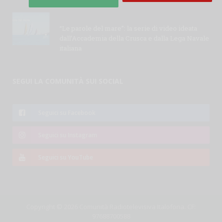
“Le parole del mare”: la serie di video ideata
dall’Accademia della Crusca e dalla Lega Navale
italiana
SEGUI LA COMUNITÀ SUI SOCIAL
Seguici su Facebook
Seguici su Instagram
Seguici su YouTube
Copyright © 2026 Comunità Radiotelevisiva Italofona. CF:
97688700588