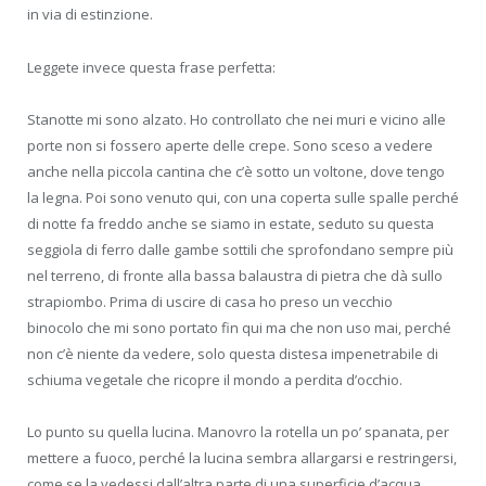
in via di estinzione.
Leggete invece questa frase perfetta:
Stanotte mi sono alzato. Ho controllato che nei muri e vicino alle
porte non si fossero aperte delle crepe. Sono sceso a vedere
anche nella piccola cantina che c’è sotto un voltone, dove tengo
la legna. Poi sono venuto qui, con una coperta sulle spalle perché
di notte fa freddo anche se siamo in estate, seduto su questa
seggiola di ferro dalle gambe sottili che sprofondano sempre più
nel terreno, di fronte alla bassa balaustra di pietra che dà sullo
strapiombo. Prima di uscire di casa ho preso un vecchio
binocolo che mi sono portato fin qui ma che non uso mai, perché
non c’è niente da vedere, solo questa distesa impenetrabile di
schiuma vegetale che ricopre il mondo a perdita d’occhio.
Lo punto su quella lucina. Manovro la rotella un po’ spanata, per
mettere a fuoco, perché la lucina sembra allargarsi e restringersi,
come se la vedessi dall’altra parte di una superficie d’acqua.