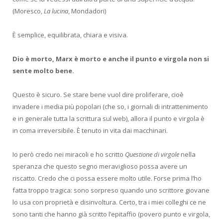
(Moresco,
La lucina
, Mondadori)
È semplice, equilibrata, chiara e visiva.
Dio è morto, Marx è morto e anche il punto e virgola non si
sente molto bene.
Questo è sicuro. Se stare bene vuol dire proliferare, cioè
invadere i media più popolari (che so, i giornali di intrattenimento
e in generale tutta la scrittura sul web), allora il punto e virgola è
in coma irreversibile. È tenuto in vita dai macchinari.
Io però credo nei miracoli e ho scritto
Questione di virgole
nella
speranza che questo segno meraviglioso possa avere un
riscatto. Credo che ci possa essere molto utile. Forse prima l’ho
fatta troppo tragica: sono sorpreso quando uno scrittore giovane
lo usa con proprietà e disinvoltura. Certo, tra i miei colleghi ce ne
sono tanti che hanno già scritto l’epitaffio (povero punto e virgola,