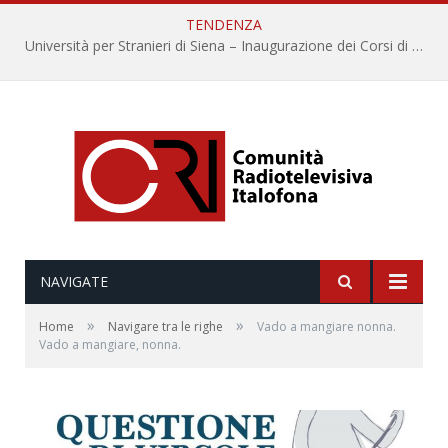
TENDENZA
Università per Stranieri di Siena – Inaugurazione dei Corsi di Lingua e Cultura Italiana, 109a annata
NAVIGATE
»
»
Home
Navigare tra le righe
Vado a mangiare nonna.
Vado a mangiare, nonna.