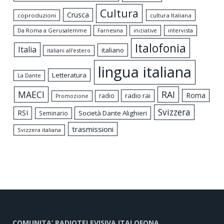
Cultura
Crusca
coproduzioni
cultura Italiana
Da Roma a Gerusalemme
intervista
Farnesina
iniziative
Italofonia
Italia
italiano
italiani all'estero
lingua italiana
Letteratura
La Dante
MAECI
RAI
Roma
radio rai
radio
Promozione
Svizzera
RSI
Società Dante Alighieri
Seminario
trasmissioni
Svizzera italiana
COMUNITA’ RADIOTELEVISIVA ITALOFONA