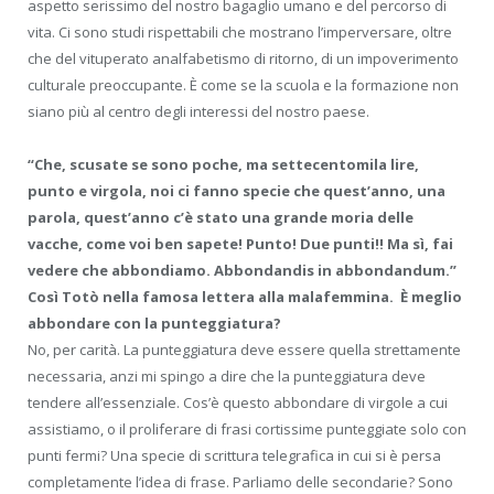
aspetto serissimo del nostro bagaglio umano e del percorso di
vita. Ci sono studi rispettabili che mostrano l’imperversare, oltre
che del vituperato analfabetismo di ritorno, di un impoverimento
culturale preoccupante. È come se la scuola e la formazione non
siano più al centro degli interessi del nostro paese.
“Che, scusate se sono poche, ma settecentomila lire,
punto e virgola, noi ci fanno specie che quest’anno, una
parola, quest’anno c’è stato una grande moria delle
vacche, come voi ben sapete! Punto! Due punti!! Ma sì, fai
vedere che abbondiamo. Abbondandis in abbondandum.”
Così Totò nella famosa lettera alla malafemmina. È meglio
abbondare con la punteggiatura?
No, per carità. La punteggiatura deve essere quella strettamente
necessaria, anzi mi spingo a dire che la punteggiatura deve
tendere all’essenziale. Cos’è questo abbondare di virgole a cui
assistiamo, o il proliferare di frasi cortissime punteggiate solo con
punti fermi? Una specie di scrittura telegrafica in cui si è persa
completamente l’idea di frase. Parliamo delle secondarie? Sono