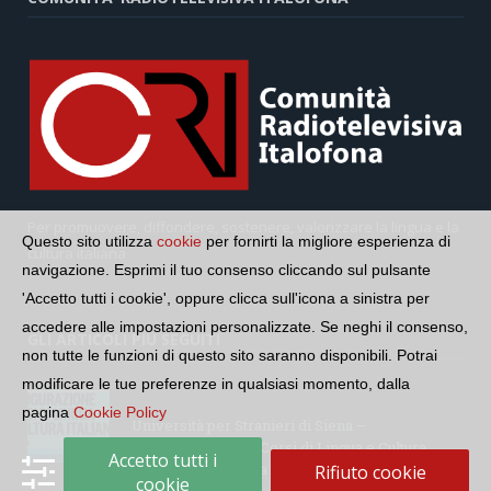
Per promuovere, diffondere, sostenere, valorizzare la lingua e la
Questo sito utilizza
cookie
per fornirti la migliore esperienza di
cultura italiana
navigazione. Esprimi il tuo consenso cliccando sul pulsante
'Accetto tutti i cookie', oppure clicca sull'icona a sinistra per
accedere alle impostazioni personalizzate. Se neghi il consenso,
GLI ARTICOLI PIÙ SEGUITI
non tutte le funzioni di questo sito saranno disponibili. Potrai
modificare le tue preferenze in qualsiasi momento, dalla
pagina
Cookie Policy
Università per Stranieri di Siena –
Inaugurazione dei Corsi di Lingua e Cultura
Accetto tutti i
Italiana, 109a annata
Rifiuto cookie
cookie