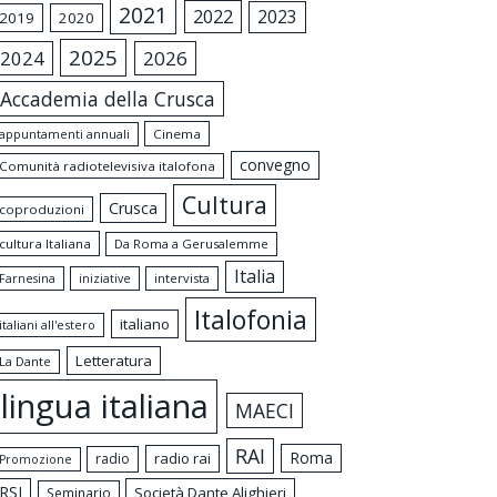
2021
2022
2023
2019
2020
2025
2024
2026
Accademia della Crusca
appuntamenti annuali
Cinema
convegno
Comunità radiotelevisiva italofona
Cultura
Crusca
coproduzioni
cultura Italiana
Da Roma a Gerusalemme
Italia
intervista
Farnesina
iniziative
Italofonia
italiano
italiani all'estero
Letteratura
La Dante
lingua italiana
MAECI
RAI
Roma
radio rai
radio
Promozione
RSI
Società Dante Alighieri
Seminario