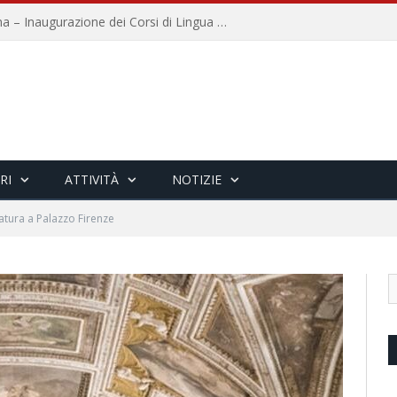
Università per Stranieri di Siena – Inaugurazione dei Corsi di Lingua e Cultura Italiana, 109a annata
RI
ATTIVITÀ
NOTIZIE
ratura a Palazzo Firenze