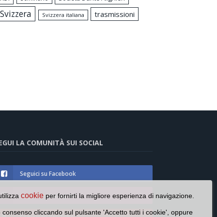
Svizzera
trasmissioni
Svizzera italiana
EGUI LA COMUNITÀ SUI SOCIAL
Seguici su Facebook
cookie
Seguici su Instagram
utilizza
per fornirti la migliore esperienza di navigazione.
o consenso cliccando sul pulsante 'Accetto tutti i cookie', oppure