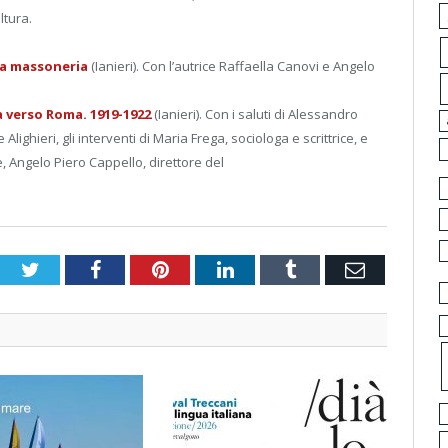
ltura.
la massoneria
(Ianieri). Con l’autrice Raffaella Canovi e Angelo
a verso Roma. 1919-1922
(Ianieri). Con i saluti di Alessandro
ighieri, gli interventi di Maria Frega, sociologa e scrittrice, e
e, Angelo Piero Cappello, direttore del
Twitter
Facebook
Pinterest
LinkedIn
Tumblr
Email