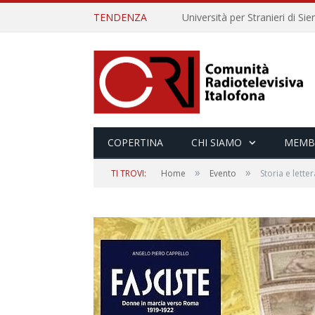
TENDENZA
COPERTINA
CHI SIAMO
MEMB
»
»
TI TROVI:
Home
Evento
Storia e lette