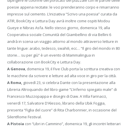
dipingere le colonne del porticato del piazzale con le parole delle
poesie appena recitate: le voci prenderanno corpo e rimarranno
impresse sul cemento. L’iniziativa “Scrivo una poesia” curata da
ATIR, BookCity e Lettura Day avrà inoltre come ospiti Modou
Gueye e Nibras Asfa. Nello stesso giorno, domenica 19, alla
Cooperativa sociale Comunità del Giambellino di via Bellini 6
andrà in scena un viaggio attorno al mondo attraverso letture in
tante lingue: arabo, tedesco, swahili, ecc… “Il giro del mondo in 80
storie… su per giù” è un evento di Mammalingua in
collaborazione con BookCity e Lettura Day.
A Genova
, domenica 19, il Five Club porta la scrittura creativa con
le macchine da scrivere e letture ad alta voce in giro per la città.
A Roma,
giovedì 23, si celebra Dante con la presentazione alla
Libreria Altroquando del libro-game “L’inferno spiegato male” di
Francesco Muzzopappa e disegni di Daw. A Villa Farinacci,
venerdì 17, Salvatore D’Alessio, librario della Ubik Foggia,
presenta “Figlia del cuore” di Rita Charbonnier, in occasione del
SilentRome Festival.
A Pistoia
con “Libri in Cammino”, domenica 19, gli incontri letterari