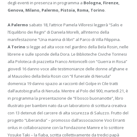
degli eventi in presenza in programma a
Bologna, Firenze,
Genova, Milano, Palermo, Pistoia, Roma, Torino
.
A Palermo
sabato 18, l’attrice Pamela Villoresi leggerà “Salis e
l’Equilibrio dei Regni” di Daniela Morelli, all’interno della
manifestazione “Una marina di libri” al Parco di Villa Filippina.
A Torino
si legge ad alta voce nel giardino della Bela Rosin, nelle
librerie e sulle sponde della Dora. Le Biblioteche Civiche Torinesi
alla Poloteca di piazzetta Franco Antonicelli con “Guerra in Rosa”
giovedì 16 danno voce alle testimonianze delle donne afghane e
al Mausoleo della Bela Rosin con “Il funerale di Neruda”
domenica 19 danno spazio ai racconti del Golpe in Cile tratti
dall’autobiografia di Neruda. Mentre al Polo del 900, martedì 21, è
in programma la presentazione de “Il bosco buonanotte”, libro
illustrato per bambini nato da un laboratorio di scrittura creativa
con 13 detenuti del carcere di alta sicurezza di Saluzzo. Frutto del
progetto “Liberandia” – promosso dall’associazione Voci Erranti
onlus in collaborazione con la Fondazione Mamre e lo scrittore
Yosuke Taki – la fiaba, scritta collettivamente da tredici papà