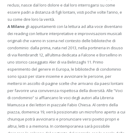
reclusi, nasce dal loro dolore e dal loro interrogarsi su come
essere padri a distanza di figli lontani, visti poche volte l’anno, e
su come dire loro la verità.
A Milano
gli appuntamenti con la lettura ad alta voce diventano
dei reading con letture interpretative e improvvisazioni musicali
originali che vanno in scena nel contesto delle biblioteche di
condominio: dalla prima, nata nel 2013, nella portineria in disuso
di via Rembrandt 12, all’ultima dedicata a Falcone e Borsellino in
uno storico caseggiato Aler di via Belinzaghi 11. Primo
esperimento del genere in Europa, le biblioteche di condominio
sono spazi per stare insieme e avvicinare le persone, per
mettersi in ascolto di pagine scelte che arrivano da paesi lontani
per favorire una convivenza rispettosa della diversità. Alle “Voci
di condominio” si affiancano le voci degli autori alla Libreria
Mamusca e dei lettori in piazzale Fabio Chiesa. Al centro della
piazza, domenica 19, verrà posizionato un microfono aperto a cui
chiunque potrà avvicinarsi e pronunciare versi poetici propri e
altrui, letti o a memoria. In contemporanea sarà possibile