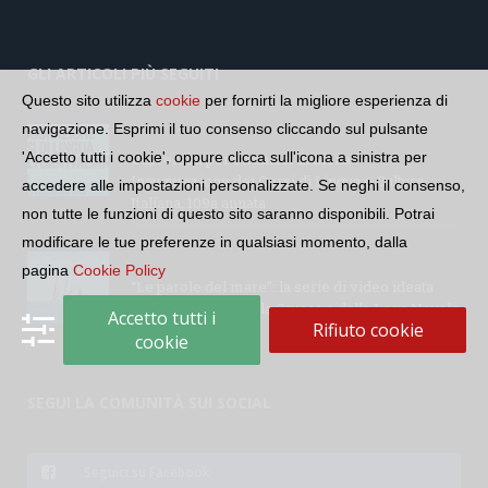
GLI ARTICOLI PIÙ SEGUITI
Questo sito utilizza
cookie
per fornirti la migliore esperienza di
navigazione. Esprimi il tuo consenso cliccando sul pulsante
'Accetto tutti i cookie', oppure clicca sull'icona a sinistra per
Università per Stranieri di Siena –
Inaugurazione dei Corsi di Lingua e Cultura
accedere alle impostazioni personalizzate. Se neghi il consenso,
Italiana, 109a annata
non tutte le funzioni di questo sito saranno disponibili. Potrai
modificare le tue preferenze in qualsiasi momento, dalla
pagina
Cookie Policy
“Le parole del mare”: la serie di video ideata
dall’Accademia della Crusca e dalla Lega Navale
Accetto tutti i
Rifiuto cookie
italiana
cookie
SEGUI LA COMUNITÀ SUI SOCIAL
Seguici su Facebook