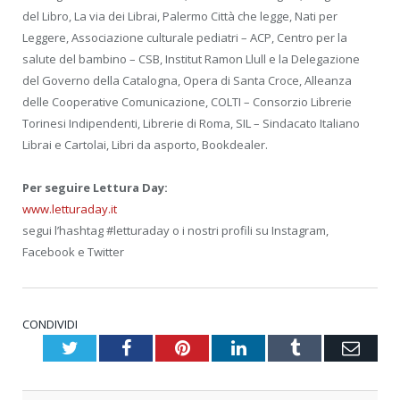
del Libro, La via dei Librai, Palermo Città che legge, Nati per
Leggere, Associazione culturale pediatri – ACP, Centro per la
salute del bambino – CSB, Institut Ramon Llull e la Delegazione
del Governo della Catalogna, Opera di Santa Croce, Alleanza
delle Cooperative Comunicazione, COLTI – Consorzio Librerie
Torinesi Indipendenti, Librerie di Roma, SIL – Sindacato Italiano
Librai e Cartolai, Libri da asporto, Bookdealer.
Per seguire Lettura Day:
www.letturaday.it
segui l’hashtag #letturaday o i nostri profili su Instagram,
Facebook e Twitter
CONDIVIDI
Twitter
Facebook
Pinterest
LinkedIn
Tumblr
Emai