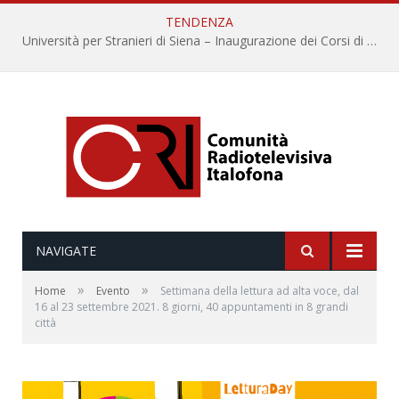
TENDENZA
Università per Stranieri di Siena – Inaugurazione dei Corsi di Lingua e Cultura Italiana, 109a annata
NAVIGATE
»
»
Home
Evento
Settimana della lettura ad alta voce, dal
16 al 23 settembre 2021. 8 giorni, 40 appuntamenti in 8 grandi
città