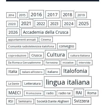
2016
2017
2018
2015
2019
2014
2021
2025
2024
2022
2023
2020
Accademia della Crusca
2026
appuntamenti annuali
Cinema
convegno
Comunità radiotelevisiva italofona
Cultura
Crusca
coproduzioni
cultura Italiana
Da Roma a Gerusalemme
intervista
Farnesina
iniziative
Italofonia
Italia
italiano
italiani all'estero
lingua italiana
Letteratura
La Dante
MAECI
RAI
Roma
radio rai
radio
Promozione
Svizzera
RSI
Società Dante Alighieri
Seminario