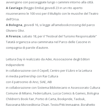
avvengono con passeggiate lungo i cammini intorno alla città.
A Cavriago
(Reggio Emilia) giovedì 23 in un rito aperto
risuoneranno le 100 voci per il Multiplo con le musiche del Teatro
dell’Orsa.
A Bologna
, giovedì 16, si legge all’amebookcrossing del parco
Oliviero Olivi.
A Firenze
, sabato 18, per il “Festival del Turismo Responsabile”
Tatatà organizza una camminata nel Parco delle Cascine in
compagnia di parole d’autore.
Lettura Day è realizzato da Adei, Associazione degli Editori
Indipendenti
In collaborazione con il Cepell, Centro per il Libro e la Lettura
in media partnership con Rai Cultura
con il patrocinio di Anci, SIAE, AIB
in collaborazione con Sistema Bibliotecario e Assessorato Cultura
Comune di Milano, Federculture, Lucca Comics & Games, Bologna
Children’s Book Fair, Portici di Carta, Bookpride, Taobuk,
Rassegna Microeditoria Chiari, Testo/Pitti Immagine, Borghetto