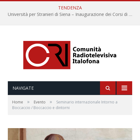
TENDENZA
Università per Stranieri di Siena – Inaugurazione dei Corsi di Lingua e Cultura Italiana, 109a annata
NAVIGATE
»
»
Home
Evento
Seminario internazionale Intorno a
Boccaccio / Boccaccio e dintorni