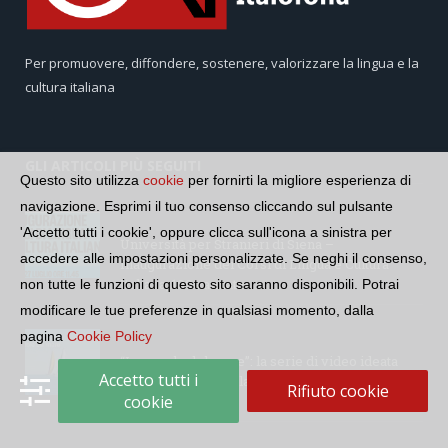
Per promuovere, diffondere, sostenere, valorizzare la lingua e la
cultura italiana
GLI ARTICOLI PIÙ SEGUITI
Questo sito utilizza
cookie
per fornirti la migliore esperienza di
navigazione. Esprimi il tuo consenso cliccando sul pulsante
'Accetto tutti i cookie', oppure clicca sull'icona a sinistra per
Università per Stranieri di Siena –
accedere alle impostazioni personalizzate. Se neghi il consenso,
Inaugurazione dei Corsi di Lingua e Cultura
Italiana, 109a annata
non tutte le funzioni di questo sito saranno disponibili. Potrai
modificare le tue preferenze in qualsiasi momento, dalla
pagina
Cookie Policy
“Le parole del mare”: la serie di video ideata
Accetto tutti i
dall’Accademia della Crusca e dalla Lega Navale
Rifiuto cookie
cookie
italiana