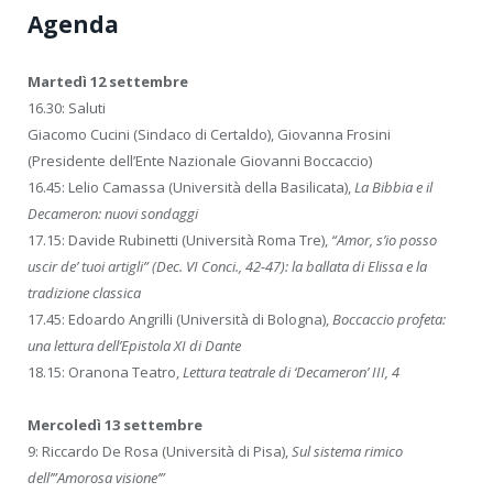
Agenda
Martedì 12 settembre
16.30: Saluti
Giacomo Cucini (Sindaco di Certaldo), Giovanna Frosini
(Presidente dell’Ente Nazionale Giovanni Boccaccio)
16.45: Lelio Camassa (Università della Basilicata),
La Bibbia e il
Decameron: nuovi sondaggi
17.15: Davide Rubinetti (Università Roma Tre),
“Amor, s’io posso
uscir de’ tuoi artigli” (Dec. VI Conci., 42-47): la ballata di Elissa e la
tradizione classica
17.45: Edoardo Angrilli (Università di Bologna),
Boccaccio profeta:
una lettura dell’Epistola XI di Dante
18.15: Oranona Teatro,
Lettura teatrale di ‘Decameron’ III, 4
Mercoledì 13 settembre
9: Riccardo De Rosa (Università di Pisa),
Sul sistema rimico
dell’”Amorosa visione’”