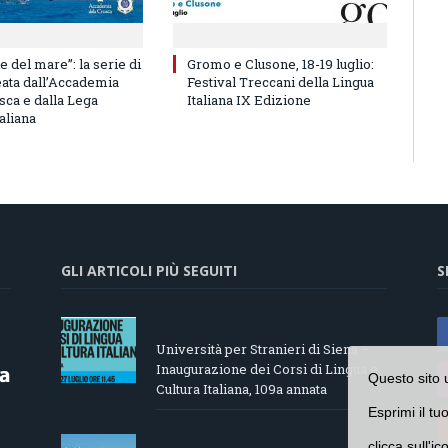
e del mare”: la serie di
Gromo e Clusone, 18-19 luglio:
eata dall’Accademia
Festival Treccani della Lingua
sca e dalla Lega
Italiana IX Edizione
aliana
GLI ARTICOLI PIÙ SEGUITI
S
Università per Stranieri di Siena –
Inaugurazione dei Corsi di Lingua e
Questo sito 
Cultura Italiana, 109a annata
Esprimi il tu
clicca sull'i