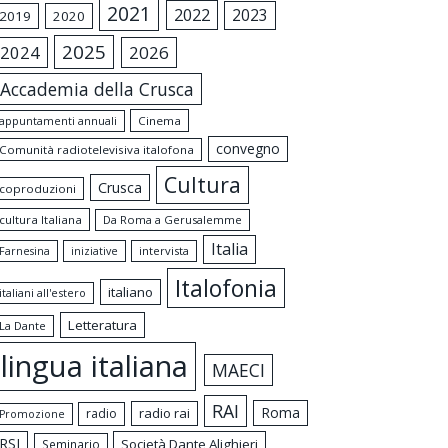
2021
2022
2023
2019
2020
2025
2024
2026
Accademia della Crusca
appuntamenti annuali
Cinema
convegno
Comunità radiotelevisiva italofona
Cultura
Crusca
coproduzioni
cultura Italiana
Da Roma a Gerusalemme
Italia
intervista
Farnesina
iniziative
Italofonia
italiano
italiani all'estero
Letteratura
La Dante
lingua italiana
MAECI
RAI
Roma
radio rai
radio
Promozione
RSI
Società Dante Alighieri
Seminario