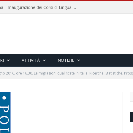
Università per Stranieri di Siena – Inaugurazione dei Corsi di Lingua e Cultura Italiana, 109a annata
RI
ATTIVITÀ
NOTIZIE
o 2016, ore 16.30. Le migrazioni qualificate in Italia. Ricerche, Statistiche, Pros