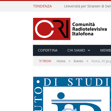
TENDENZA
COPERTINA
CHI SIAMO
MEMB
»
»
TI TROVI:
Home
Evento
Roma, 30 giugn