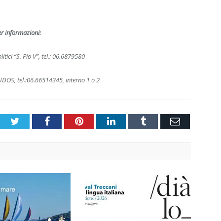
er informazioni:
litici “S. Pio V”, tel.: 06.6879580
 IDOS, tel.:06.66514345, interno 1 o 2
Twitter
Facebook
Pinterest
LinkedIn
Tumblr
Email