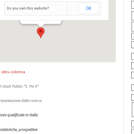
Auditorium di via Rieti
OK
Do you own this website?
Via Rieti, 11-13, - Roma
Eventi
di Studi Politici “S. Pio V”
presentazione della ricerca
oni qualificate in Italia
statistiche, prospettive