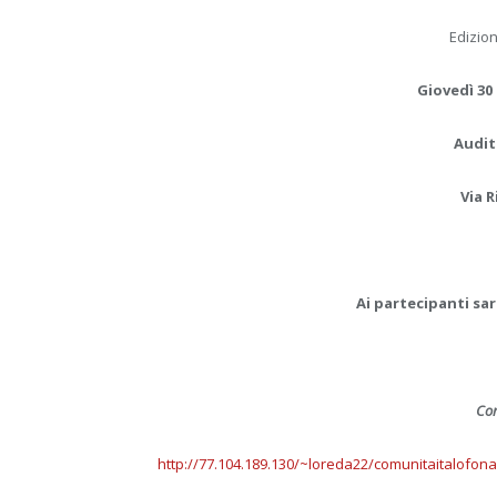
Edizion
Giovedì 30 
Audit
Via R
Ai partecipanti sar
Com
http://77.104.189.130/~loreda22/comunitaitalofon