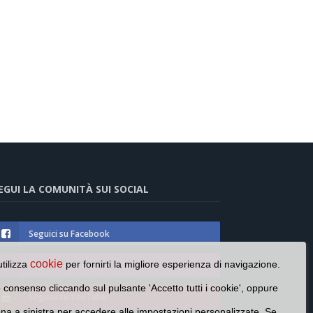
EGUI LA COMUNITÀ SUI SOCIAL
Seguici su Facebook
cookie
utilizza
per fornirti la migliore esperienza di navigazione.
Seguici su Instagram
o consenso cliccando sul pulsante 'Accetto tutti i cookie', oppure
Seguici su YouTube
cona a sinistra per accedere alle impostazioni personalizzate. Se