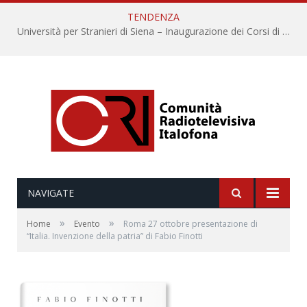
TENDENZA
Università per Stranieri di Siena – Inaugurazione dei Corsi di Lingua e Cultura Italiana, 109a annata
NAVIGATE
»
»
Home
Evento
Roma 27 ottobre presentazione di
“Italia. Invenzione della patria” di Fabio Finotti