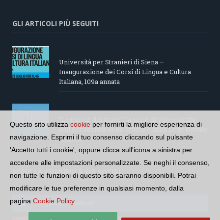
GLI ARTICOLI PIÙ SEGUITI
Università per Stranieri di Siena –
Inaugurazione dei Corsi di Lingua e Cultura
Italiana, 109a annata
“Le parole del mare”: la serie di video ideata
Questo sito utilizza
cookie
per fornirti la migliore esperienza di
dall’Accademia della Crusca e dalla Lega Navale
navigazione. Esprimi il tuo consenso cliccando sul pulsante
italiana
'Accetto tutti i cookie', oppure clicca sull'icona a sinistra per
accedere alle impostazioni personalizzate. Se neghi il consenso,
SEGUI LA COMUNITÀ SUI SOCIAL
non tutte le funzioni di questo sito saranno disponibili. Potrai
modificare le tue preferenze in qualsiasi momento, dalla
pagina
Cookie Policy
Seguici su Facebook