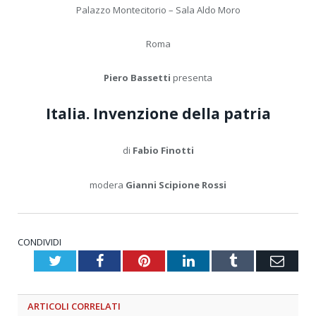
Palazzo Montecitorio – Sala Aldo Moro
Roma
Piero Bassetti
presenta
Italia. Invenzione della patria
di
Fabio Finotti
modera
Gianni Scipione Rossi
CONDIVIDI
Twitter
Facebook
Pinterest
LinkedIn
Tumblr
Emai
ARTICOLI
CORRELATI