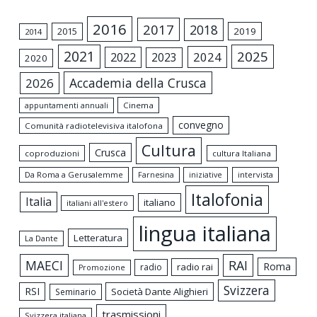
2016
2017
2018
2015
2019
2014
2021
2025
2024
2022
2023
2020
Accademia della Crusca
2026
appuntamenti annuali
Cinema
convegno
Comunità radiotelevisiva italofona
Cultura
Crusca
coproduzioni
cultura Italiana
Da Roma a Gerusalemme
intervista
Farnesina
iniziative
Italofonia
Italia
italiano
italiani all'estero
lingua italiana
Letteratura
La Dante
MAECI
RAI
Roma
radio rai
radio
Promozione
Svizzera
RSI
Società Dante Alighieri
Seminario
trasmissioni
Svizzera italiana