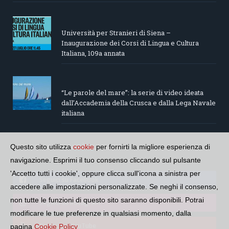
Università per Stranieri di Siena –
Inaugurazione dei Corsi di Lingua e Cultura
Italiana, 109a annata
“Le parole del mare”: la serie di video ideata
dall’Accademia della Crusca e dalla Lega Navale
italiana
SEGUI LA COMUNITÀ SUI SOCIAL
Questo sito utilizza
cookie
per fornirti la migliore esperienza di
navigazione. Esprimi il tuo consenso cliccando sul pulsante
'Accetto tutti i cookie', oppure clicca sull'icona a sinistra per
Seguici su Facebook
accedere alle impostazioni personalizzate. Se neghi il consenso,
non tutte le funzioni di questo sito saranno disponibili. Potrai
Seguici su Instagram
modificare le tue preferenze in qualsiasi momento, dalla
Seguici su YouTube
pagina
Cookie Policy