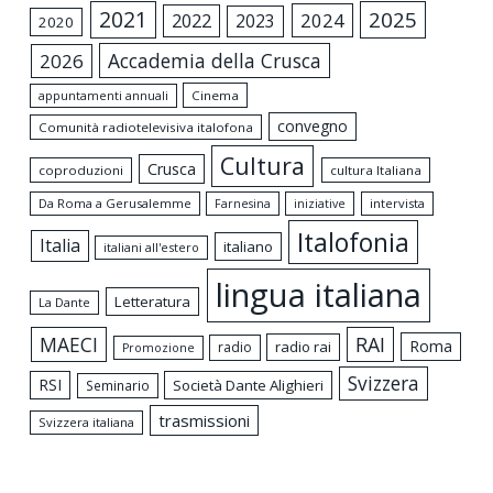
2021
2025
2024
2022
2023
2020
Accademia della Crusca
2026
appuntamenti annuali
Cinema
convegno
Comunità radiotelevisiva italofona
Cultura
Crusca
coproduzioni
cultura Italiana
Da Roma a Gerusalemme
intervista
Farnesina
iniziative
Italofonia
Italia
italiano
italiani all'estero
lingua italiana
Letteratura
La Dante
MAECI
RAI
Roma
radio rai
radio
Promozione
Svizzera
RSI
Società Dante Alighieri
Seminario
trasmissioni
Svizzera italiana