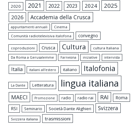
2021
2025
2024
2022
2023
2020
Accademia della Crusca
2026
appuntamenti annuali
Cinema
convegno
Comunità radiotelevisiva italofona
Cultura
Crusca
coproduzioni
cultura Italiana
Da Roma a Gerusalemme
intervista
Farnesina
iniziative
Italofonia
Italia
italiano
italiani all'estero
lingua italiana
Letteratura
La Dante
MAECI
RAI
Roma
radio rai
radio
Promozione
Svizzera
RSI
Società Dante Alighieri
Seminario
trasmissioni
Svizzera italiana