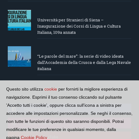
Università per Stranieri di Siena –
Inaugurazione dei Corsi di Lingua e Cultura
Italiana, 109a annata
“Le parole del mare”: la serie di video ideata
dall’Accademia della Crusca e dalla Lega Navale
italiana
SEGUI LA COMUNITÀ SUI SOCIAL
Questo sito utilizza
cookie
per fornirti la migliore esperienza di
navigazione. Esprimi il tuo consenso cliccando sul pulsante
'Accetto tutti i cookie', oppure clicca sull'icona a sinistra per
Seguici su Facebook
accedere alle impostazioni personalizzate. Se neghi il consenso,
non tutte le funzioni di questo sito saranno disponibili. Potrai
Seguici su Instagram
modificare le tue preferenze in qualsiasi momento, dalla
Seguici su YouTube
pagina
Cookie Policy