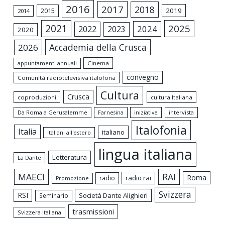
2016
2017
2018
2015
2019
2014
2021
2025
2024
2022
2023
2020
Accademia della Crusca
2026
appuntamenti annuali
Cinema
convegno
Comunità radiotelevisiva italofona
Cultura
Crusca
coproduzioni
cultura Italiana
Da Roma a Gerusalemme
intervista
Farnesina
iniziative
Italofonia
Italia
italiano
italiani all'estero
lingua italiana
Letteratura
La Dante
MAECI
RAI
Roma
radio rai
radio
Promozione
Svizzera
RSI
Società Dante Alighieri
Seminario
trasmissioni
Svizzera italiana