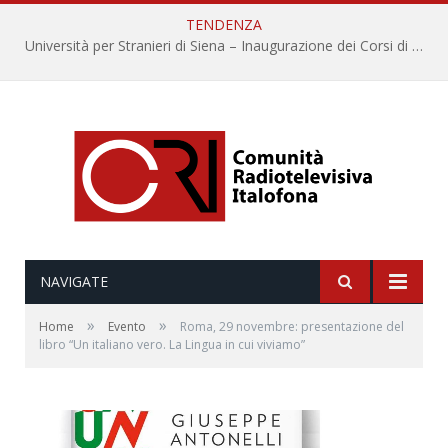
TENDENZA
Università per Stranieri di Siena – Inaugurazione dei Corsi di Lingua e Cultura Italiana, 109a annata
NAVIGATE
»
»
Home
Evento
Roma, 29 novembre: presentazione del
libro “Un italiano vero. La Lingua in cui viviamo”