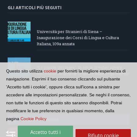
GLI ARTICOLI PIÙ SEGUITI
Università per Stranieri di Siena –
Inaugurazione dei Corsi di Lingua e Cultura
Italiana, 109a annata
“Le parole del mare”: la serie di video ideata
Questo sito utilizza
cookie
per fornirti la migliore esperienza di
dall’Accademia della Crusca e dalla Lega Navale
navigazione. Esprimi il tuo consenso cliccando sul pulsante
italiana
'Accetto tutti i cookie', oppure clicca sull'icona a sinistra per
accedere alle impostazioni personalizzate. Se neghi il consenso,
SEGUI LA COMUNITÀ SUI SOCIAL
non tutte le funzioni di questo sito saranno disponibili. Potrai
modificare le tue preferenze in qualsiasi momento, dalla
pagina
Cookie Policy
Seguici su Facebook
Accetto tutti i
Seguici su Instagram
Rifiuto cookie