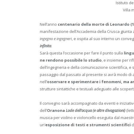
Istituto de
Villa 
Nell’anno
centenario della morte di Leonardo (1
manifestazione dell’Accademia della Crusca giunta 
ingegno e ingegneri
, e ospita al suo interno un convegn
infinita
.
Sarà questa l’occasione per fare il punto sulla
lingu
ne rendono possibile lo studio
, e insieme per rifl
dell’ingegneria e della comunicazione scientifica, e
passaggio dal passato al presente si avrà modo di 
nell’
osservare e sperimentare i fenomeni, ma a
strutture sintattiche e testuali adeguato alle scope
Il convegno sarà accompagnato da eventi e iniziativ
dell’
Oranona
Lode dell’acqua (e altre divagazioni)
(let
musica per violino e violoncello eseguita dal maest
un’
esposizione di testi e strumenti scientifici
c