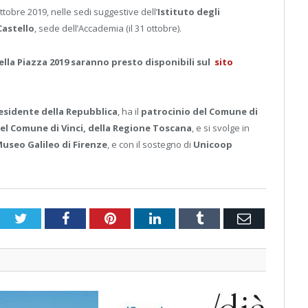
ttobre 2019, nelle sedi suggestive dell’
Istituto degli
 Castello
, sede dell’Accademia (il 31 ottobre).
lla Piazza 2019 saranno presto disponibili sul
sito
residente della Repubblica
, ha il
patrocinio del Comune di
del Comune di Vinci, della Regione Toscana
, e si svolge in
useo Galileo di Firenze
, e con il sostegno di
Unicoop
Twitter
Facebook
Pinterest
LinkedIn
Tumblr
Email