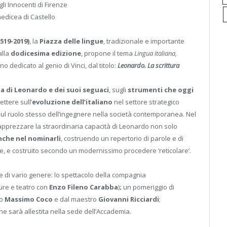
gli Innocenti di Firenze
medicea di Castello
519-2019)
, la
Piazza delle lingue
, tradizionale e importante
alla
dodicesima
edizione
, propone il tema
Lingua italiana,
o dedicato al genio di Vinci, dal titolo:
Leonardo. La scrittura
a di Leonardo e dei suoi seguaci
, sugli
strumenti che oggi
ettere sull’
evoluzione dell’italiano
nel settore strategico
 sul ruolo stesso dell’ingegnere nella società contemporanea. Nel
apprezzare la straordinaria capacità di Leonardo non solo
nche nel nominarli
, costruendo un repertorio di parole e di
rte, e costruito secondo un modernissimo procedere ‘reticolare’.
e di vario genere: lo spettacolo della compagnia
ture e teatro con
Enzo Fileno Carabba
)
;
un pomeriggio di
ro
Massimo Coco
e dal maestro
Giovanni Ricciardi
;
he sarà allestita nella sede dell’Accademia.