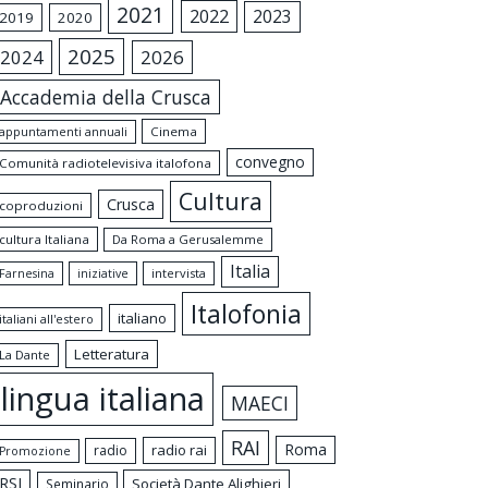
2021
2022
2023
2019
2020
2025
2024
2026
Accademia della Crusca
appuntamenti annuali
Cinema
convegno
Comunità radiotelevisiva italofona
Cultura
Crusca
coproduzioni
cultura Italiana
Da Roma a Gerusalemme
Italia
intervista
Farnesina
iniziative
Italofonia
italiano
italiani all'estero
Letteratura
La Dante
lingua italiana
MAECI
RAI
Roma
radio rai
radio
Promozione
RSI
Società Dante Alighieri
Seminario