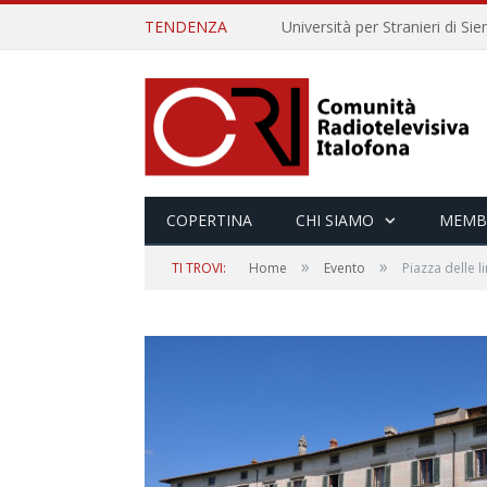
TENDENZA
COPERTINA
CHI SIAMO
MEMB
»
»
TI TROVI:
Home
Evento
Piazza delle l