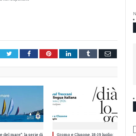
N
Twitter
Facebook
Pinterest
LinkedIn
Tumblr
Email
e del mare”: la serie di
Gromo e Clusone, 18-19 luglio: