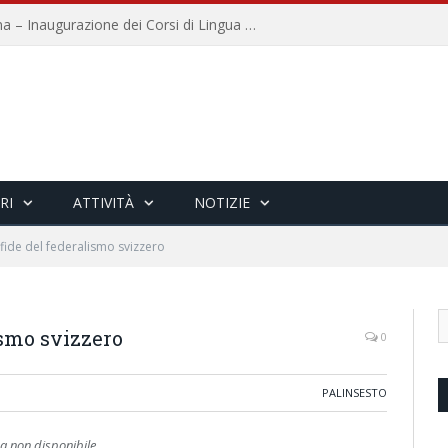
Università per Stranieri di Siena – Inaugurazione dei Corsi di Lingua e Cultura Italiana, 109a annata
RI
ATTIVITÀ
NOTIZIE
sfide del federalismo svizzero
ismo svizzero
0
PALINSESTO
 non disponibile