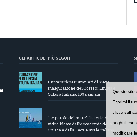
GLI ARTICOLI PIÙ SEGUITI
S
Università per Stranieri di Siena –
Inaugurazione dei Corsi di Lingua e
Questo sito 
Cultura Italiana, 109a annata
Esprimi il tu
clicca sull'i
“Le parole del mare”: la serie di
neghi il cons
video ideata dall’Accademia della
Crusca e dalla Lega Navale italiana
modificare l