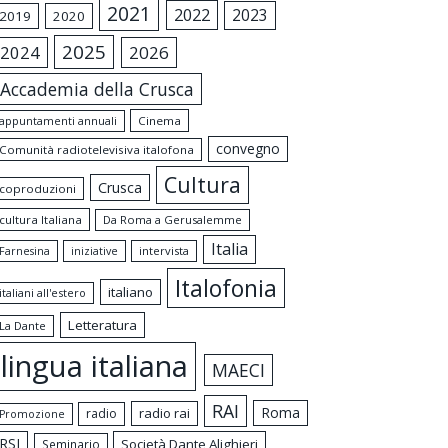
2021
2022
2023
2019
2020
2025
2024
2026
Accademia della Crusca
appuntamenti annuali
Cinema
convegno
Comunità radiotelevisiva italofona
Cultura
Crusca
coproduzioni
cultura Italiana
Da Roma a Gerusalemme
Italia
intervista
Farnesina
iniziative
Italofonia
italiano
italiani all'estero
Letteratura
La Dante
lingua italiana
MAECI
RAI
Roma
radio rai
radio
Promozione
RSI
Società Dante Alighieri
Seminario