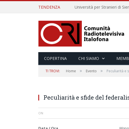
TENDENZA
COPERTINA
CHI SIAMO
MEMB
»
»
TI TROVI:
Home
Evento
Peculiarità e 
Peculiarità e sfide del federal
ON
Data / Ora
Mappa