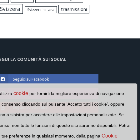
Svizzera
trasmissioni
Svizzera italiana
EGUI LA COMUNITÀ SUI SOCIAL
Seguici su Facebook
Seguici su Instagram
cookie
utilizza
per fornirti la migliore esperienza di navigazione.
o consenso cliccando sul pulsante 'Accetto tutti i cookie', oppure
Seguici su YouTube
cona a sinistra per accedere alle impostazioni personalizzate. Se
enso, non tutte le funzioni di questo sito saranno disponibili. Potrai
Cookie
e tue preferenze in qualsiasi momento, dalla pagina