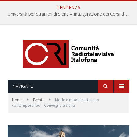
TENDENZA
Università per Stranieri di Siena – Inaugurazione dei Corsi di Lingua e Cultura Italiana, 109a annata
NAVIGATE
»
»
Home
Evento
Mode e modi dell’italiano
contemporaneo – Convegno a Siena