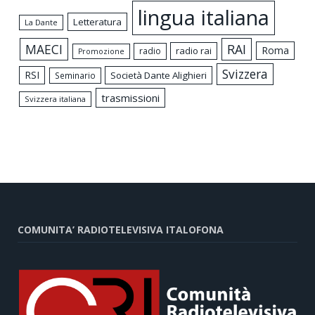
lingua italiana
Letteratura
La Dante
MAECI
RAI
Roma
radio rai
radio
Promozione
Svizzera
RSI
Società Dante Alighieri
Seminario
trasmissioni
Svizzera italiana
COMUNITA’ RADIOTELEVISIVA ITALOFONA