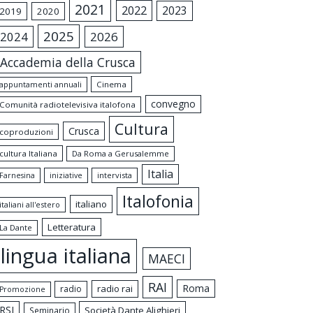
2021
2022
2023
2019
2020
2025
2024
2026
Accademia della Crusca
appuntamenti annuali
Cinema
convegno
Comunità radiotelevisiva italofona
Cultura
Crusca
coproduzioni
cultura Italiana
Da Roma a Gerusalemme
Italia
intervista
Farnesina
iniziative
Italofonia
italiano
italiani all'estero
Letteratura
La Dante
lingua italiana
MAECI
RAI
Roma
radio rai
radio
Promozione
RSI
Società Dante Alighieri
Seminario