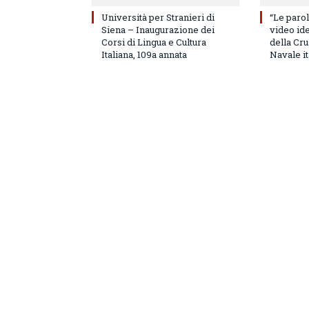
Università per Stranieri di
“Le parol
Siena – Inaugurazione dei
video id
Corsi di Lingua e Cultura
della Cru
Italiana, 109a annata
Navale it