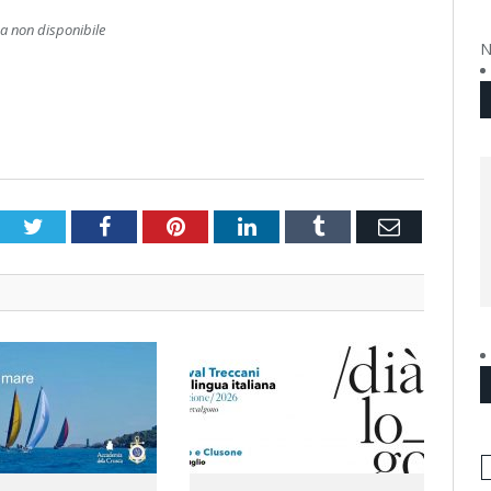
 non disponibile
N
Twitter
Facebook
Pinterest
LinkedIn
Tumblr
Email