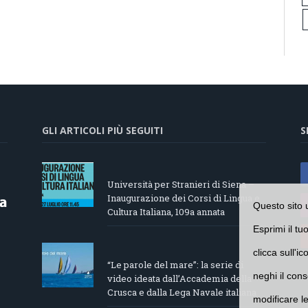
GLI ARTICOLI PIÙ SEGUITI
S
Università per Stranieri di Siena –
Inaugurazione dei Corsi di Lingua e
Questo sito 
Cultura Italiana, 109a annata
Esprimi il tu
clicca sull'i
“Le parole del mare”: la serie di
neghi il cons
video ideata dall’Accademia della
Crusca e dalla Lega Navale italiana
modificare l