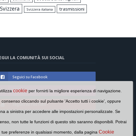
Svizzera
trasmissioni
Svizzera italiana
EGUI LA COMUNITÀ SUI SOCIAL
Seguici su Facebook
Seguici su Instagram
cookie
utilizza
per fornirti la migliore esperienza di navigazione.
o consenso cliccando sul pulsante 'Accetto tutti i cookie', oppure
Seguici su YouTube
cona a sinistra per accedere alle impostazioni personalizzate. Se
enso, non tutte le funzioni di questo sito saranno disponibili. Potrai
Cookie
e tue preferenze in qualsiasi momento, dalla pagina