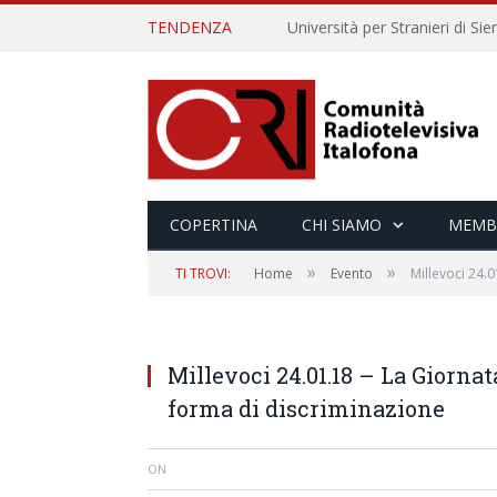
TENDENZA
COPERTINA
CHI SIAMO
MEMB
»
»
TI TROVI:
Home
Evento
Millevoci 24.
Millevoci 24.01.18 – La Giorna
forma di discriminazione
ON