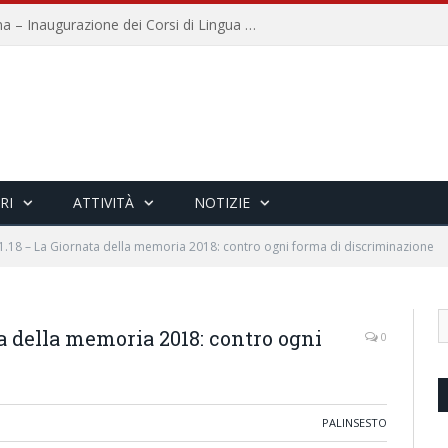
Università per Stranieri di Siena – Inaugurazione dei Corsi di Lingua e Cultura Italiana, 109a annata
RI
ATTIVITÀ
NOTIZIE
01.18 – La Giornata della memoria 2018: contro ogni forma di discriminazione
ta della memoria 2018: contro ogni
0
PALINSESTO