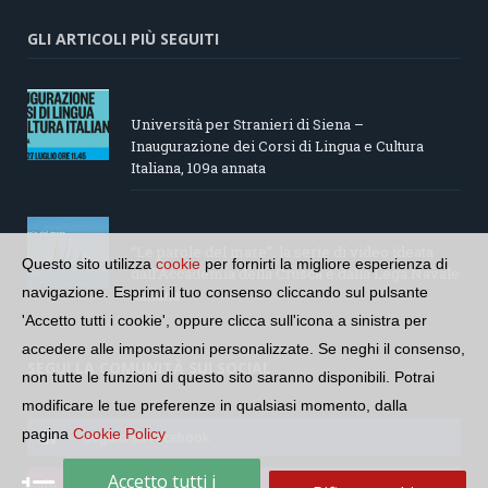
GLI ARTICOLI PIÙ SEGUITI
Università per Stranieri di Siena –
Inaugurazione dei Corsi di Lingua e Cultura
Italiana, 109a annata
“Le parole del mare”: la serie di video ideata
Questo sito utilizza
cookie
per fornirti la migliore esperienza di
dall’Accademia della Crusca e dalla Lega Navale
navigazione. Esprimi il tuo consenso cliccando sul pulsante
italiana
'Accetto tutti i cookie', oppure clicca sull'icona a sinistra per
accedere alle impostazioni personalizzate. Se neghi il consenso,
SEGUI LA COMUNITÀ SUI SOCIAL
non tutte le funzioni di questo sito saranno disponibili. Potrai
modificare le tue preferenze in qualsiasi momento, dalla
pagina
Cookie Policy
Seguici su Facebook
Accetto tutti i
Seguici su Instagram