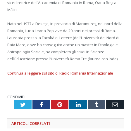
vicedirettrice dell’Accademia di Romania in Roma, Oana Boşca-
Mălin.
Nata nel 1977 a Desești, in provincia di Maramureș, nel nord della
Romania, Lucia Ileana Pop vive da 20 anni nei pressi di Roma.
Laureata presso la Facoltà di Lettere (dell’Università del Nord di
Baia Mare, dove ha conseguito anche un master in Etnologia e
Antropologia Sociale, ha completato gli studi in Scienze
dell’Educazione presso l’Università Roma Tre (laurea con lode).
Continua a leggere sul sito di Radio Romania Internazionale
CONDIVIDI
Twitter
Facebook
Pinterest
LinkedIn
Tumblr
Emai
ARTICOLI
CORRELATI