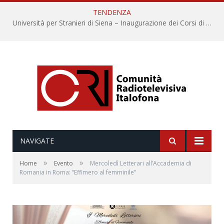
TENDENZA
Università per Stranieri di Siena – Inaugurazione dei Corsi di Lingua e Cultura Italiana, 109a annata
NAVIGATE
»
»
Home
Evento
Mercoledì Letterari all’Accademia di
Romania in Roma: “Effimero al femminile”