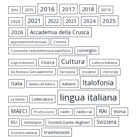
2016
2017
2018
2015
2019
2014
2021
2025
2024
2022
2023
2020
Accademia della Crusca
2026
appuntamenti annuali
Cinema
convegno
Comunità radiotelevisiva italofona
Cultura
Crusca
coproduzioni
cultura Italiana
Da Roma a Gerusalemme
intervista
Farnesina
iniziative
Italofonia
Italia
italiano
italiani all'estero
lingua italiana
Letteratura
La Dante
MAECI
RAI
Roma
radio rai
radio
Promozione
Svizzera
RSI
Società Dante Alighieri
Seminario
trasmissioni
Svizzera italiana