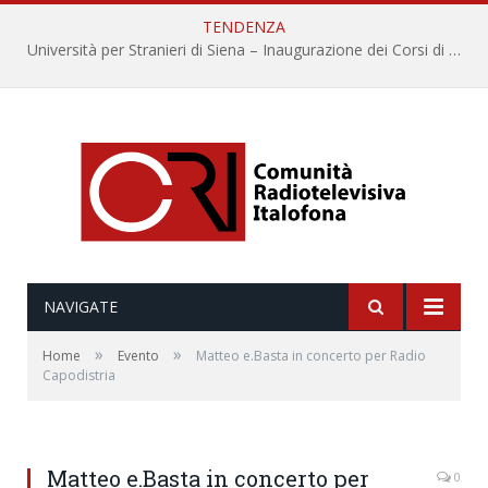
TENDENZA
Università per Stranieri di Siena – Inaugurazione dei Corsi di Lingua e Cultura Italiana, 109a annata
NAVIGATE
»
»
Home
Evento
Matteo e.Basta in concerto per Radio
Capodistria
Matteo e.Basta in concerto per
0