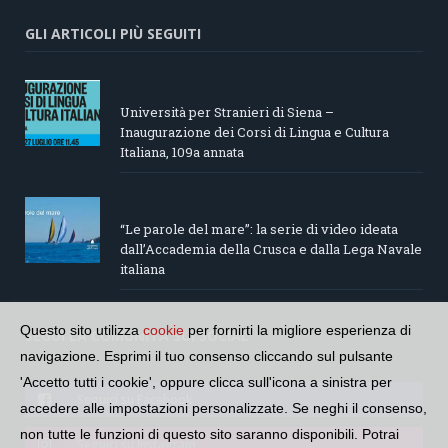
GLI ARTICOLI PIÙ SEGUITI
Università per Stranieri di Siena –
Inaugurazione dei Corsi di Lingua e Cultura
Italiana, 109a annata
“Le parole del mare”: la serie di video ideata
dall’Accademia della Crusca e dalla Lega Navale
italiana
Questo sito utilizza
cookie
per fornirti la migliore esperienza di
SEGUI LA COMUNITÀ SUI SOCIAL
navigazione. Esprimi il tuo consenso cliccando sul pulsante
'Accetto tutti i cookie', oppure clicca sull'icona a sinistra per
Seguici su Facebook
accedere alle impostazioni personalizzate. Se neghi il consenso,
non tutte le funzioni di questo sito saranno disponibili. Potrai
Seguici su Instagram