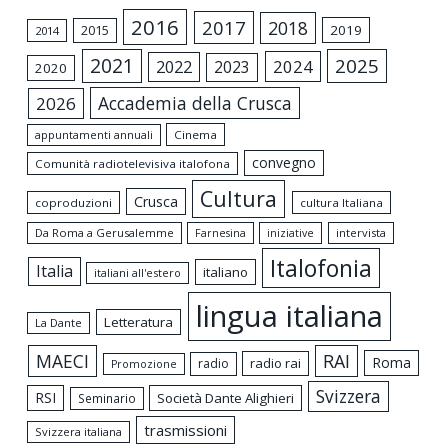
2016
2017
2018
2015
2019
2014
2021
2025
2024
2022
2023
2020
Accademia della Crusca
2026
appuntamenti annuali
Cinema
convegno
Comunità radiotelevisiva italofona
Cultura
Crusca
coproduzioni
cultura Italiana
Da Roma a Gerusalemme
intervista
Farnesina
iniziative
Italofonia
Italia
italiano
italiani all'estero
lingua italiana
Letteratura
La Dante
MAECI
RAI
Roma
radio rai
radio
Promozione
Svizzera
RSI
Società Dante Alighieri
Seminario
trasmissioni
Svizzera italiana