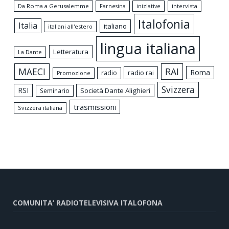
Da Roma a Gerusalemme
intervista
Farnesina
iniziative
Italofonia
Italia
italiano
italiani all'estero
lingua italiana
Letteratura
La Dante
MAECI
RAI
Roma
radio rai
radio
Promozione
Svizzera
RSI
Società Dante Alighieri
Seminario
trasmissioni
Svizzera italiana
COMUNITA’ RADIOTELEVISIVA ITALOFONA