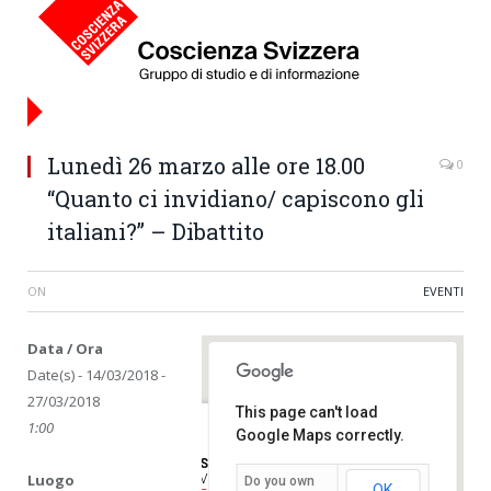
Lunedì 26 marzo alle ore 18.00
0
“Quanto ci invidiano/ capiscono gli
italiani?” – Dibattito
ON
EVENTI
Data / Ora
Date(s) - 14/03/2018 -
27/03/2018
This page can't load
1:00
Google Maps correctly.
Sala del Gran Consiglio
Luogo
Via Claudio Pellandini - Bellinzona
Do you own
OK