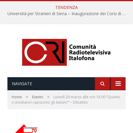
TENDENZA
Università per Stranieri di Siena – Inaugurazione dei Corsi di Lingua e Cultura Italiana, 109a annata
NAVIGATE
»
»
Home
Evento
Lunedì 26 marzo alle ore 18.00 “Quanto
ci invidiano/ capiscono gli italiani?” – Dibattito