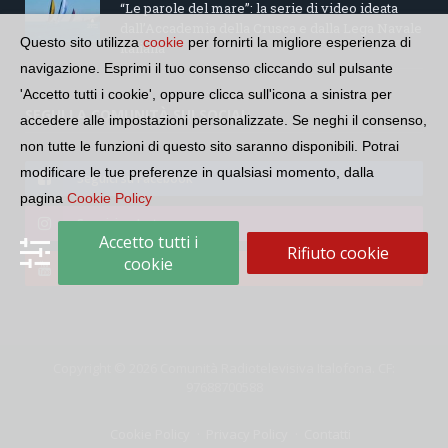
“Le parole del mare”: la serie di video ideata
dall’Accademia della Crusca e dalla Lega Navale
Questo sito utilizza
cookie
per fornirti la migliore esperienza di
italiana
navigazione. Esprimi il tuo consenso cliccando sul pulsante
'Accetto tutti i cookie', oppure clicca sull'icona a sinistra per
SEGUI LA COMUNITÀ SUI SOCIAL
accedere alle impostazioni personalizzate. Se neghi il consenso,
non tutte le funzioni di questo sito saranno disponibili. Potrai
modificare le tue preferenze in qualsiasi momento, dalla
Seguici su Facebook
pagina
Cookie Policy
Seguici su Instagram
Accetto tutti i
Rifiuto cookie
cookie
Seguici su YouTube
Copyright © 2026 Comunità Radiotelevisiva Italofona. CF:
97688700588
Cookie Policy
Privacy Policy
Contatti