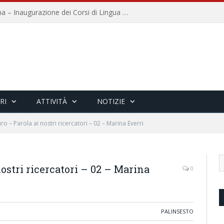
Università per Stranieri di Siena – Inaugurazione dei Corsi di Lingua e Cultura Italiana, 109a annata
RI
ATTIVITÀ
NOTIZIE
turo – Parola ai nostri ricercatori – 02 – Marina Everri
 nostri ricercatori – 02 – Marina
0
PALINSESTO