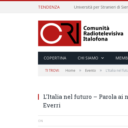
TENDENZA
COPERTINA
CHI SIAMO
MEMB
»
»
TI TROVI:
Home
Evento
L’Italia nel fu
L’Italia nel futuro – Parola ai
Everri
ON