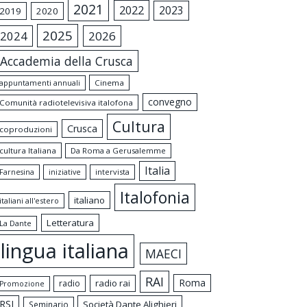
2021
2022
2023
2019
2020
2025
2024
2026
Accademia della Crusca
appuntamenti annuali
Cinema
convegno
Comunità radiotelevisiva italofona
Cultura
Crusca
coproduzioni
cultura Italiana
Da Roma a Gerusalemme
Italia
intervista
Farnesina
iniziative
Italofonia
italiano
italiani all'estero
Letteratura
La Dante
lingua italiana
MAECI
RAI
Roma
radio rai
radio
Promozione
RSI
Società Dante Alighieri
Seminario