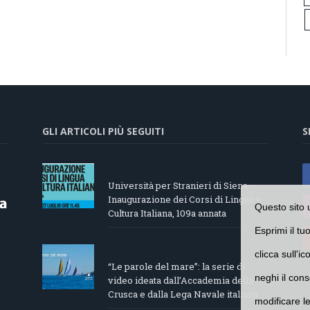
GLI ARTICOLI PIÙ SEGUITI
S
Università per Stranieri di Siena –
Inaugurazione dei Corsi di Lingua e
Questo sito 
Cultura Italiana, 109a annata
Esprimi il tu
clicca sull'i
“Le parole del mare”: la serie di
neghi il cons
video ideata dall’Accademia della
Crusca e dalla Lega Navale italiana
modificare l