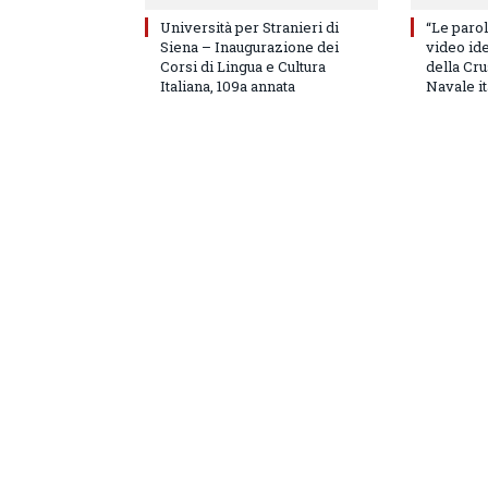
Università per Stranieri di
“Le parol
Siena – Inaugurazione dei
video id
Corsi di Lingua e Cultura
della Cru
Italiana, 109a annata
Navale it