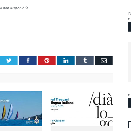
 non disponibile
N
Twitter
Facebook
Pinterest
LinkedIn
Tumblr
Email