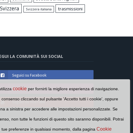
Svizzera
trasmissioni
Svizzera italiana
EGUI LA COMUNITÀ SUI SOCIAL
Seguici su Facebook
Seguici su Instagram
cookie
utilizza
per fornirti la migliore esperienza di navigazione.
o consenso cliccando sul pulsante 'Accetto tutti i cookie', oppure
Seguici su YouTube
cona a sinistra per accedere alle impostazioni personalizzate. Se
enso, non tutte le funzioni di questo sito saranno disponibili. Potrai
Cookie
e tue preferenze in qualsiasi momento, dalla pagina