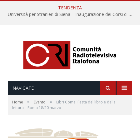
TENDENZA
Università per Stranieri di Siena – Inaugurazione dei Corsi di Lingua e Cultura Italiana, 109a annata
NAVIGATE
»
»
Home
Evento
Libri Come. Festa del libro e della
lettura – Roma 18/20 marzo