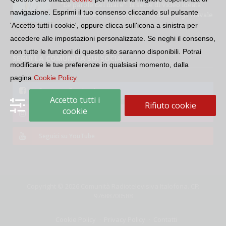
“Le parole del mare”: la serie di video ideata
navigazione. Esprimi il tuo consenso cliccando sul pulsante
dall’Accademia della Crusca e dalla Lega Navale
italiana
'Accetto tutti i cookie', oppure clicca sull'icona a sinistra per
accedere alle impostazioni personalizzate. Se neghi il consenso,
non tutte le funzioni di questo sito saranno disponibili. Potrai
SEGUI LA COMUNITÀ SUI SOCIAL
modificare le tue preferenze in qualsiasi momento, dalla
pagina
Cookie Policy
Seguici su Facebook
Accetto tutti i
Rifiuto cookie
cookie
Seguici su Instagram
Seguici su YouTube
Copyright © 2026 Comunità Radiotelevisiva Italofona. CF:
97688700588
Cookie Policy
Privacy Policy
Contatti