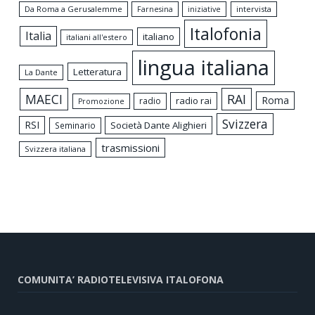
Da Roma a Gerusalemme
intervista
Farnesina
iniziative
Italofonia
Italia
italiano
italiani all'estero
lingua italiana
Letteratura
La Dante
MAECI
RAI
Roma
radio rai
radio
Promozione
Svizzera
RSI
Società Dante Alighieri
Seminario
trasmissioni
Svizzera italiana
COMUNITA’ RADIOTELEVISIVA ITALOFONA