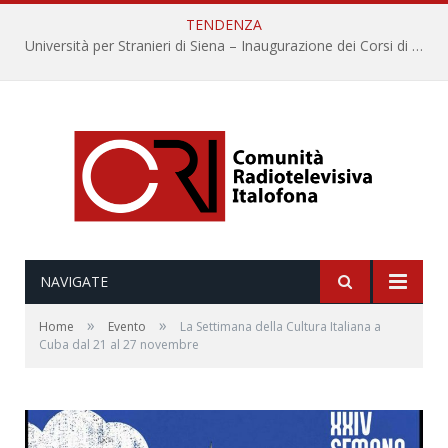
TENDENZA
Università per Stranieri di Siena – Inaugurazione dei Corsi di Lingua e Cultura Italiana, 109a annata
NAVIGATE
»
»
Home
Evento
La Settimana della Cultura Italiana a
Cuba dal 21 al 27 novembre