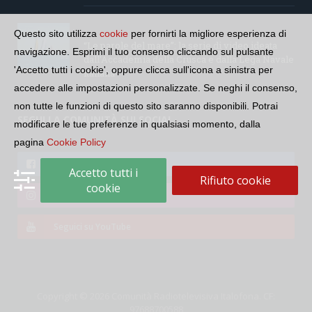
Questo sito utilizza
cookie
per fornirti la migliore esperienza di
“Le parole del mare”: la serie di video ideata
navigazione. Esprimi il tuo consenso cliccando sul pulsante
dall’Accademia della Crusca e dalla Lega Navale
'Accetto tutti i cookie', oppure clicca sull'icona a sinistra per
italiana
accedere alle impostazioni personalizzate. Se neghi il consenso,
non tutte le funzioni di questo sito saranno disponibili. Potrai
SEGUI LA COMUNITÀ SUI SOCIAL
modificare le tue preferenze in qualsiasi momento, dalla
pagina
Cookie Policy
Seguici su Facebook
Accetto tutti i
Rifiuto cookie
cookie
Seguici su Instagram
Seguici su YouTube
Copyright © 2026 Comunità Radiotelevisiva Italofona. CF:
97688700588