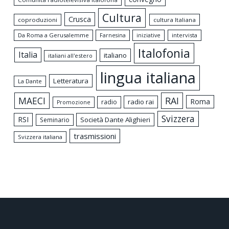
Cultura
Crusca
coproduzioni
cultura Italiana
Da Roma a Gerusalemme
intervista
Farnesina
iniziative
Italofonia
Italia
italiano
italiani all'estero
lingua italiana
Letteratura
La Dante
MAECI
RAI
Roma
radio rai
radio
Promozione
Svizzera
RSI
Società Dante Alighieri
Seminario
trasmissioni
Svizzera italiana