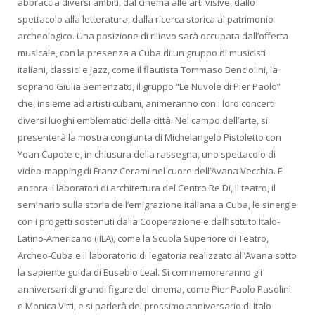
abbraccia diversi ambiti, dal cinema alle arti visive, dallo
spettacolo alla letteratura, dalla ricerca storica al patrimonio
archeologico. Una posizione di rilievo sarà occupata dall’offerta
musicale, con la presenza a Cuba di un gruppo di musicisti
italiani, classici e jazz, come il flautista Tommaso Benciolini, la
soprano Giulia Semenzato, il gruppo “Le Nuvole di Pier Paolo”
che, insieme ad artisti cubani, animeranno con i loro concerti
diversi luoghi emblematici della città. Nel campo dell’arte, si
presenterà la mostra congiunta di Michelangelo Pistoletto con
Yoan Capote e, in chiusura della rassegna, uno spettacolo di
video-mapping di Franz Cerami nel cuore dell’Avana Vecchia. E
ancora: i laboratori di architettura del Centro Re.Di, il teatro, il
seminario sulla storia dell’emigrazione italiana a Cuba, le sinergie
con i progetti sostenuti dalla Cooperazione e dall’Istituto Italo-
Latino-Americano (IILA), come la Scuola Superiore di Teatro,
Archeo-Cuba e il laboratorio di legatoria realizzato all’Avana sotto
la sapiente guida di Eusebio Leal. Si commemoreranno gli
anniversari di grandi figure del cinema, come Pier Paolo Pasolini
e Monica Vitti, e si parlerà del prossimo anniversario di Italo