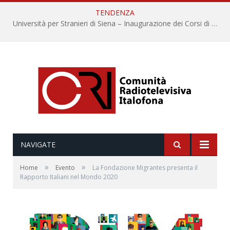
TENDENZA
Università per Stranieri di Siena – Inaugurazione dei Corsi di Lingua e Cultura Italiana, 109a annata
NAVIGATE
»
»
Home
Evento
La Fondazione Migrantes presenta il
Rapporto Italiani nel Mondo 2020