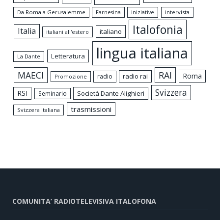
Da Roma a Gerusalemme
intervista
Farnesina
iniziative
Italofonia
Italia
italiano
italiani all'estero
lingua italiana
Letteratura
La Dante
MAECI
RAI
Roma
radio rai
radio
Promozione
Svizzera
RSI
Società Dante Alighieri
Seminario
trasmissioni
Svizzera italiana
COMUNITA’ RADIOTELEVISIVA ITALOFONA