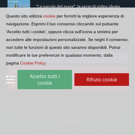
“Le parole del mare”: la serie di video ideata
dall’Accademia della Crusca e dalla Lega Navale
Questo sito utilizza
cookie
per fornirti la migliore esperienza di
italiana
navigazione. Esprimi il tuo consenso cliccando sul pulsante
'Accetto tutti i cookie', oppure clicca sull'icona a sinistra per
SEGUI LA COMUNITÀ SUI SOCIAL
accedere alle impostazioni personalizzate. Se neghi il consenso,
non tutte le funzioni di questo sito saranno disponibili. Potrai
modificare le tue preferenze in qualsiasi momento, dalla
Seguici su Facebook
pagina
Cookie Policy
Seguici su Instagram
Accetto tutti i
Rifiuto cookie
cookie
Seguici su YouTube
Copyright © 2026 Comunità Radiotelevisiva Italofona. CF:
97688700588
Cookie Policy
Privacy Policy
Contatti