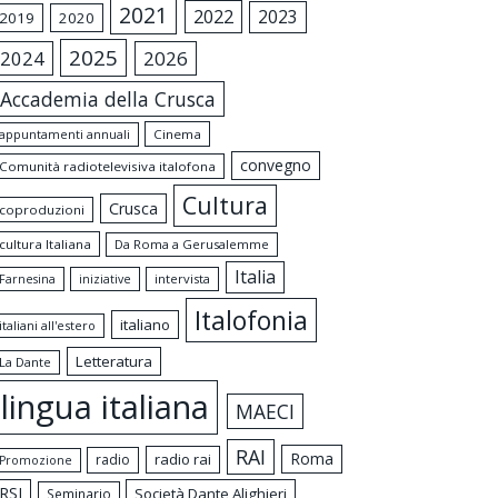
2021
2022
2023
2019
2020
2025
2024
2026
Accademia della Crusca
appuntamenti annuali
Cinema
convegno
Comunità radiotelevisiva italofona
Cultura
Crusca
coproduzioni
cultura Italiana
Da Roma a Gerusalemme
Italia
intervista
Farnesina
iniziative
Italofonia
italiano
italiani all'estero
Letteratura
La Dante
lingua italiana
MAECI
RAI
Roma
radio rai
radio
Promozione
RSI
Società Dante Alighieri
Seminario