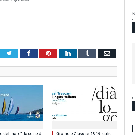
N
Twitter
Facebook
Pinterest
LinkedIn
Tumblr
Email
e del mare”: la serie di
Gromo e Clusone, 18-19 luglio: