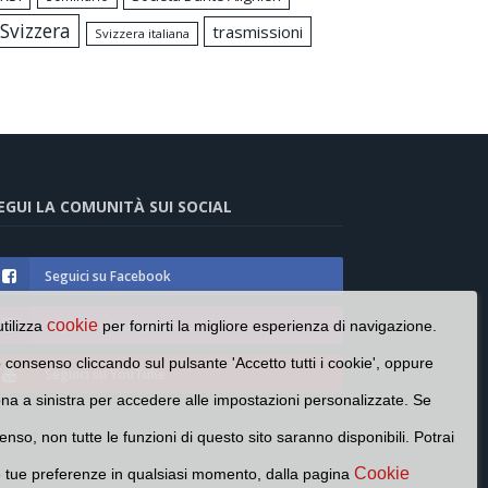
Svizzera
trasmissioni
Svizzera italiana
EGUI LA COMUNITÀ SUI SOCIAL
Seguici su Facebook
Seguici su Instagram
cookie
utilizza
per fornirti la migliore esperienza di navigazione.
o consenso cliccando sul pulsante 'Accetto tutti i cookie', oppure
Seguici su YouTube
cona a sinistra per accedere alle impostazioni personalizzate. Se
enso, non tutte le funzioni di questo sito saranno disponibili. Potrai
Cookie
e tue preferenze in qualsiasi momento, dalla pagina