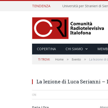
TENDENZA
COPERTINA
CHI SIAMO
MEMB
»
»
TI TROVI:
Home
Evento
La lezione di 
La lezione di Luca Serianni – 
ON
Data / Ora
Mappa