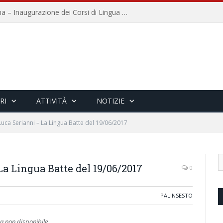
Università per Stranieri di Siena – Inaugurazione dei Corsi di Lingua e Cultura Italiana, 109a annata
RI
ATTIVITÀ
NOTIZIE
Luca Serianni – La Lingua Batte del 19/06/2017
La Lingua Batte del 19/06/2017
0
PALINSESTO
 non disponibile