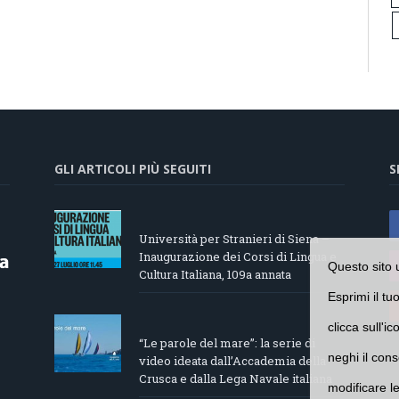
GLI ARTICOLI PIÙ SEGUITI
S
Università per Stranieri di Siena –
Inaugurazione dei Corsi di Lingua e
Questo sito 
Cultura Italiana, 109a annata
Esprimi il tu
clicca sull'i
“Le parole del mare”: la serie di
neghi il cons
video ideata dall’Accademia della
Crusca e dalla Lega Navale italiana
modificare l