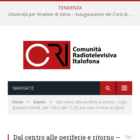
TENDENZA
Università per Stranieri di Siena – Inaugurazione dei Corsi di Lingua e Cultura Italiana, 109a annata
NAVIGATE
»
»
Home
Evento
Dal centro alle periferie e ritorno – Ogni
giovedì e lunedì, alle 7.00 e alle 17.35, per tutto il mese di agost
Dal centro alle periferie e ritorno –
0