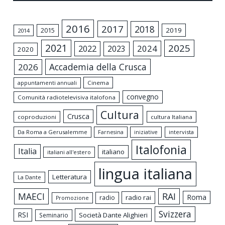
2016
2017
2018
2015
2019
2014
2021
2025
2024
2022
2023
2020
Accademia della Crusca
2026
appuntamenti annuali
Cinema
convegno
Comunità radiotelevisiva italofona
Cultura
Crusca
coproduzioni
cultura Italiana
Da Roma a Gerusalemme
intervista
Farnesina
iniziative
Italofonia
Italia
italiano
italiani all'estero
lingua italiana
Letteratura
La Dante
MAECI
RAI
Roma
radio rai
radio
Promozione
Svizzera
RSI
Società Dante Alighieri
Seminario