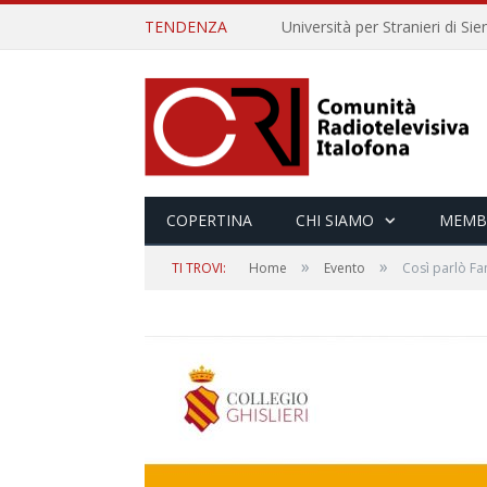
TENDENZA
COPERTINA
CHI SIAMO
MEMB
»
»
TI TROVI:
Home
Evento
Così parlò Fan