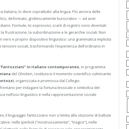
 italiana, lo deve soprattutto alla lingua. Più ancora delle
bolico, deformato, grottescamente burocratico — ad aver
iano. Formule, tic espressivi, scarti di registro sono diventati
, la frustrazione, la subordinazione e le gerarchie sociali. Non
vero e proprio dispositivo linguistico: una grammatica implicita
e tensioni sociali, trasformando l’esperienza dell’ordinario in
i “fantozziani” in italiano contemporaneo
, in programma
oniana
del Ghislieri, costituisce il momento scientifico culminante
antozzi
, organizzata e promossa dal Collegio.
confrontano per indagare la fortuna lessicale e simbolica del
a nell’uso linguistico e nella rappresentazione sociale
i, il linguaggio fantozziano non si limita alla citazione di battute
tive: nelle iperboli (“mostruosamente”, “tragico”), nelle