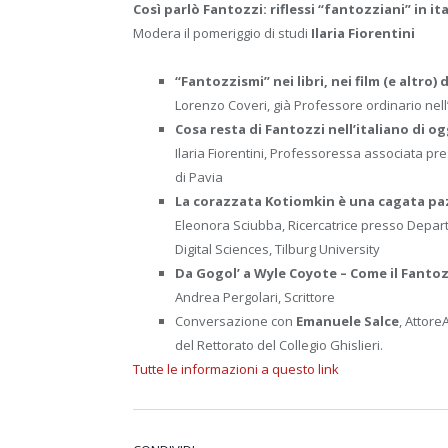
Così parlò Fantozzi:
riflessi “fantozziani”
in i
Modera il pomeriggio di studi
Ilaria Fiorentini
“Fantozzismi” nei libri, nei film (e altro) 
Lorenzo Coveri, già Professore ordinario nel
Cosa resta di Fantozzi nell’italiano di og
Ilaria Fiorentini, Professoressa associata pres
di Pavia
La corazzata Kotiomkin è una cagata paz
Eleonora Sciubba, Ricercatrice presso Depart
Digital Sciences, Tilburg University
Da Gogol’ a Wyle Coyote – Come il Fantozz
Andrea Pergolari, Scrittore
Conversazione con
Emanuele Salce
, Attore
del Rettorato del Collegio Ghislieri.
Tutte le informazioni a questo link