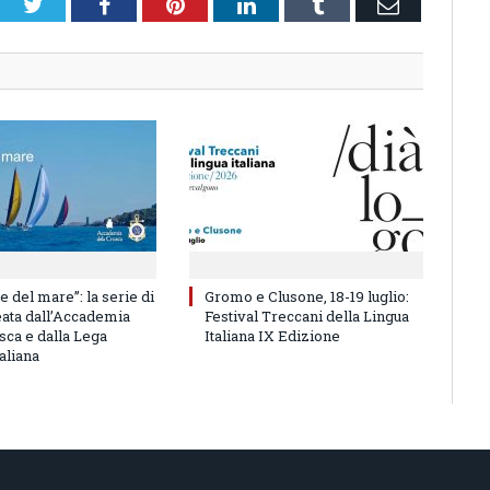
Twitter
Facebook
Pinterest
LinkedIn
Tumblr
Email
e del mare”: la serie di
Gromo e Clusone, 18-19 luglio:
eata dall’Accademia
Festival Treccani della Lingua
sca e dalla Lega
Italiana IX Edizione
aliana