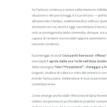
Se Fantozzi continua a vivere nella memoria collettiva
situazioni o dei personaggi, è il suo lessico — iper
attraversato il tempo, sedimentandosi nell’uso quotid
strumenti con cui, ancora oggi, raccontiamo il lavoro
solo un protagonista della commedia, dunque, ma un 
capace di rendere riconoscibili rapporti asimmetrici 
racconto condiviso.
Il pomeriggio di studi
Così parlò Fantozzi: rifless
mercoledì
1 aprile
dalle ore 14.30 nell’Aula Gold
della rassegna
“Una c**a pazzesca!” –
Omaggio a F
Linguisti, studiosi di cultura e critici del cinema si 
mondo fantozziano, mettendone in luce la persistenz
contemporanea.
Come emerge anche dalle riflessioni di Ilaria Fiorentin
celebri, ma permea in profondità le pratiche comunica