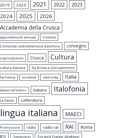
2021
2022
2023
2019
2020
2025
2024
2026
Accademia della Crusca
appuntamenti annuali
Cinema
convegno
Comunità radiotelevisiva italofona
Cultura
Crusca
coproduzioni
cultura Italiana
Da Roma a Gerusalemme
Italia
intervista
Farnesina
iniziative
Italofonia
italiano
italiani all'estero
Letteratura
La Dante
lingua italiana
MAECI
RAI
Roma
radio rai
radio
Promozione
RSI
Società Dante Alighieri
Seminario