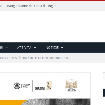
Università per Stranieri di Siena – Inaugurazione dei Corsi di Lingua e Cultura Italiana, 109a annata
RI
ATTIVITÀ
NOTIZIE
tozzi: riflessi “fantozziani” in italiano contemporaneo