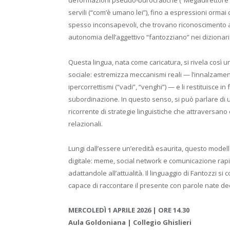
deformazioni pseudo-burocratiche (“Megadirettore G
servili (“com’è umano lei”), fino a espressioni ormai
spesso inconsapevoli, che trovano riconoscimento an
autonomia dell’aggettivo “fantozziano” nei dizionar
Questa lingua, nata come caricatura, si rivela cos
sociale: estremizza meccanismi reali — l’innalzament
ipercorrettismi (“vadi”, “venghi”) — e li restituisce i
subordinazione. In questo senso, si può parlare di 
ricorrente di strategie linguistiche che attraversano c
relazionali.
Lungi dall’essere un’eredità esaurita, questo modell
digitale: meme, social network e comunicazione rapi
adattandole all’attualità. Il linguaggio di Fantozzi 
capace di raccontare il presente con parole nate de
MERCOLEDÌ 1 APRILE 2026 | ORE 14.30
Aula Goldoniana | Collegio Ghislieri