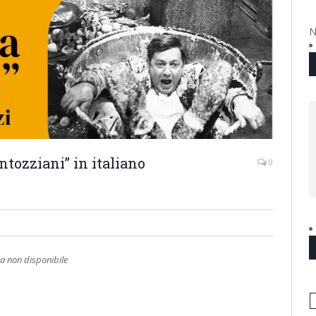
N
antozziani” in italiano
0
 non disponibile