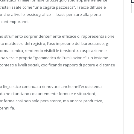
alattico”), nelle formule di ossequio solo apparentemente
 cristallizzate come “una cagata pazzesca”. Tracce diffuse e
che a livello lessicografico — basti pensare alla piena
i contemporanei.
ì uno strumento sorprendentemente efficace di rappresentazione
o maldestro del registro, l’uso improprio del burocratese, gli
n forma comica, rendendo visibili le tensioni tra aspirazione e
una vera e propria “grammatica dell’umiliazione”: un insieme
ontesti e livelli sociali, codificando rapporti di potere e distanze
o linguistico continua a rinnovarsi anche nell’ecosistema
da ne rilanciano costantemente formule e situazioni,
si conferma così non solo persistente, ma ancora produttivo,
cenni fa.