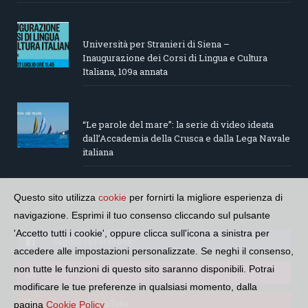
Università per Stranieri di Siena –
Inaugurazione dei Corsi di Lingua e Cultura
Italiana, 109a annata
“Le parole del mare”: la serie di video ideata
dall’Accademia della Crusca e dalla Lega Navale
italiana
SEGUI LA COMUNITÀ SUI SOCIAL
Questo sito utilizza
cookie
per fornirti la migliore esperienza di
navigazione. Esprimi il tuo consenso cliccando sul pulsante
'Accetto tutti i cookie', oppure clicca sull'icona a sinistra per
Seguici su Facebook
accedere alle impostazioni personalizzate. Se neghi il consenso,
non tutte le funzioni di questo sito saranno disponibili. Potrai
Seguici su Instagram
modificare le tue preferenze in qualsiasi momento, dalla
Seguici su YouTube
pagina
Cookie Policy