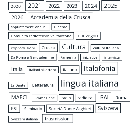
2021
2025
2024
2022
2023
2020
Accademia della Crusca
2026
appuntamenti annuali
Cinema
convegno
Comunità radiotelevisiva italofona
Cultura
Crusca
coproduzioni
cultura Italiana
Da Roma a Gerusalemme
intervista
Farnesina
iniziative
Italofonia
Italia
italiano
italiani all'estero
lingua italiana
Letteratura
La Dante
MAECI
RAI
Roma
radio rai
radio
Promozione
Svizzera
RSI
Società Dante Alighieri
Seminario
trasmissioni
Svizzera italiana