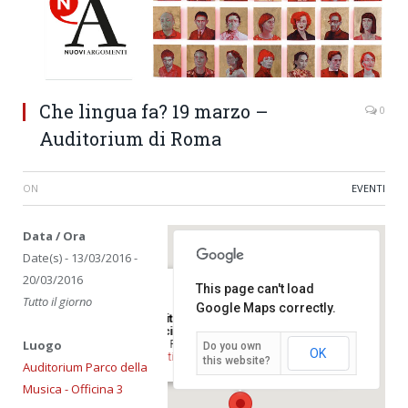
Che lingua fa? 19 marzo –
0
Auditorium di Roma
ON
EVENTI
Data / Ora
Date(s) - 13/03/2016 -
20/03/2016
This page can't load
Tutto il giorno
Google Maps correctly.
Auditorium Parco della Musica –
Officina 3
Luogo
Viale P.De Coubertin 30 - roma
Do you own
OK
Eventi
this website?
Auditorium Parco della
Musica - Officina 3