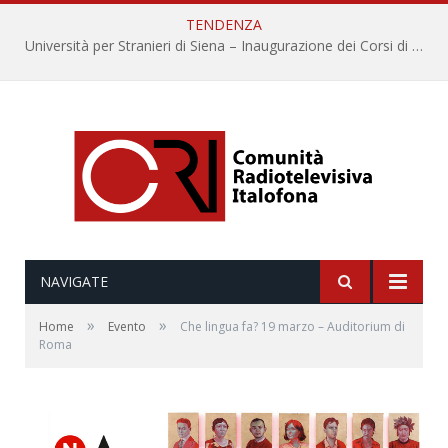
TENDENZA
Università per Stranieri di Siena – Inaugurazione dei Corsi di Lingua e Cultura Italiana, 109a annata
NAVIGATE
»
»
Home
Evento
Che lingua fa? 19 marzo – Auditorium di
Roma