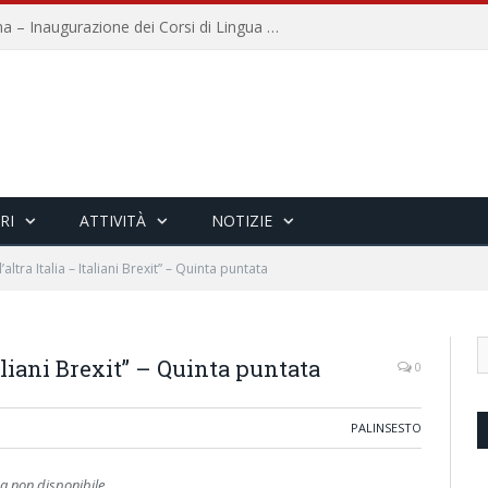
Università per Stranieri di Siena – Inaugurazione dei Corsi di Lingua e Cultura Italiana, 109a annata
RI
ATTIVITÀ
NOTIZIE
’altra Italia – Italiani Brexit” – Quinta puntata
taliani Brexit” – Quinta puntata
0
PALINSESTO
 non disponibile