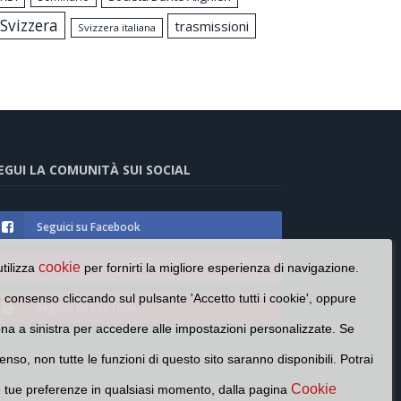
Svizzera
trasmissioni
Svizzera italiana
EGUI LA COMUNITÀ SUI SOCIAL
Seguici su Facebook
Seguici su Instagram
cookie
utilizza
per fornirti la migliore esperienza di navigazione.
o consenso cliccando sul pulsante 'Accetto tutti i cookie', oppure
Seguici su YouTube
cona a sinistra per accedere alle impostazioni personalizzate. Se
enso, non tutte le funzioni di questo sito saranno disponibili. Potrai
Cookie
e tue preferenze in qualsiasi momento, dalla pagina