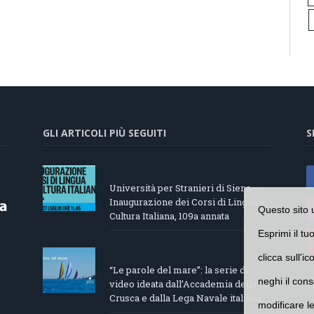
GLI ARTICOLI PIÙ SEGUITI
S
Università per Stranieri di Siena –
Inaugurazione dei Corsi di Lingua e
Questo sito 
Cultura Italiana, 109a annata
Esprimi il tu
clicca sull'i
“Le parole del mare”: la serie di
neghi il cons
video ideata dall’Accademia della
Crusca e dalla Lega Navale italiana
modificare l