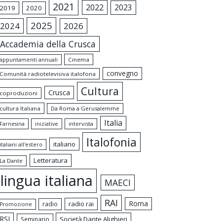
2021
2022
2023
2019
2020
2025
2024
2026
Accademia della Crusca
appuntamenti annuali
Cinema
convegno
Comunità radiotelevisiva italofona
Cultura
Crusca
coproduzioni
cultura Italiana
Da Roma a Gerusalemme
Italia
intervista
Farnesina
iniziative
Italofonia
italiano
italiani all'estero
Letteratura
La Dante
lingua italiana
MAECI
RAI
Roma
radio rai
radio
Promozione
RSI
Società Dante Alighieri
Seminario