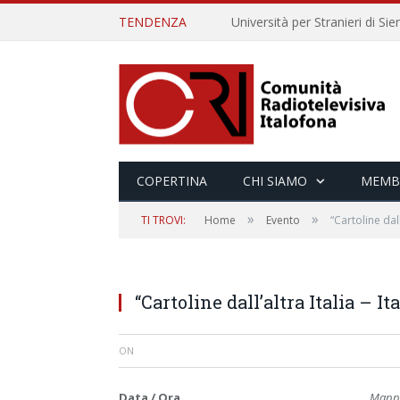
TENDENZA
COPERTINA
CHI SIAMO
MEMB
»
»
TI TROVI:
Home
Evento
“Cartoline dall
“Cartoline dall’altra Italia – I
ON
Data / Ora
Mappa