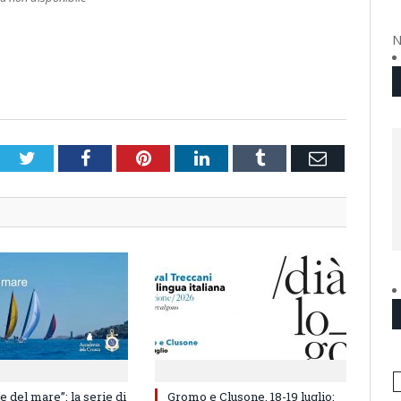
N
Twitter
Facebook
Pinterest
LinkedIn
Tumblr
Email
e del mare”: la serie di
Gromo e Clusone, 18-19 luglio: