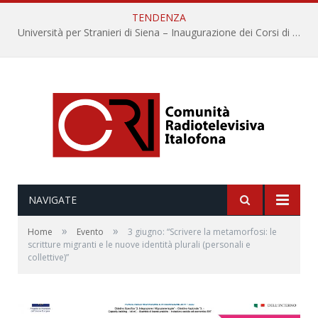
TENDENZA
Università per Stranieri di Siena – Inaugurazione dei Corsi di Lingua e Cultura Italiana, 109a annata
NAVIGATE
»
»
Home
Evento
3 giugno: “Scrivere la metamorfosi: le
scritture migranti e le nuove identità plurali (personali e
collettive)”