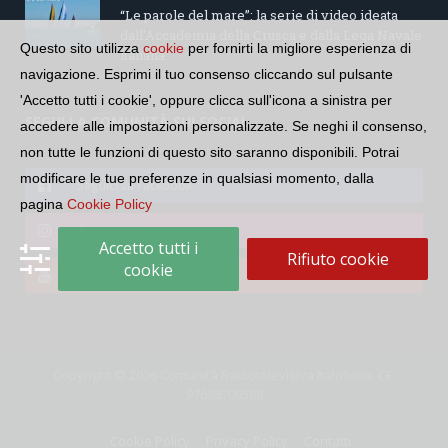
“Le parole del mare”: la serie di video ideata
dall’Accademia della Crusca e dalla Lega Navale
Questo sito utilizza
cookie
per fornirti la migliore esperienza di
italiana
navigazione. Esprimi il tuo consenso cliccando sul pulsante
'Accetto tutti i cookie', oppure clicca sull'icona a sinistra per
SEGUI LA COMUNITÀ SUI SOCIAL
accedere alle impostazioni personalizzate. Se neghi il consenso,
non tutte le funzioni di questo sito saranno disponibili. Potrai
modificare le tue preferenze in qualsiasi momento, dalla
Seguici su Facebook
pagina
Cookie Policy
Seguici su Instagram
Accetto tutti i
Rifiuto cookie
cookie
Seguici su YouTube
Copyright © 2026 Comunità Radiotelevisiva Italofona. CF:
97688700588
Cookie Policy
Privacy Policy
Contatti