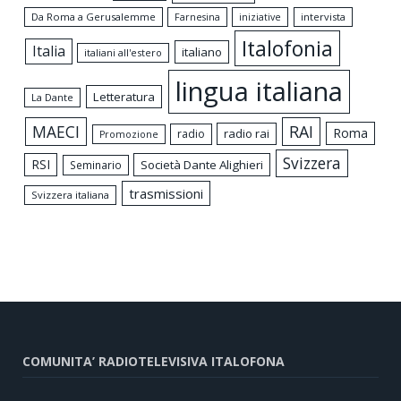
Da Roma a Gerusalemme
intervista
Farnesina
iniziative
Italofonia
Italia
italiano
italiani all'estero
lingua italiana
Letteratura
La Dante
MAECI
RAI
Roma
radio rai
radio
Promozione
Svizzera
RSI
Società Dante Alighieri
Seminario
trasmissioni
Svizzera italiana
COMUNITA’ RADIOTELEVISIVA ITALOFONA