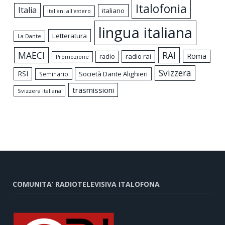
Italofonia
Italia
italiano
italiani all'estero
lingua italiana
Letteratura
La Dante
MAECI
RAI
Roma
radio rai
radio
Promozione
Svizzera
RSI
Società Dante Alighieri
Seminario
trasmissioni
Svizzera italiana
COMUNITA’ RADIOTELEVISIVA ITALOFONA