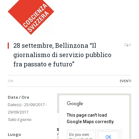
28 settembre, Bellinzona “Il
0
giornalismo di servizio pubblico
fra passato e futuro”
ON
EVENTI
Data / Ora
Date(s) - 25/09/2017 -
29/09/2017
This page can't load
Tutto il giorno
Google Maps correctly.
Sala del Gran Consiglio
Luogo
Via Claudio Pellandini - Bellinzona
Do you own
OK
Eventi