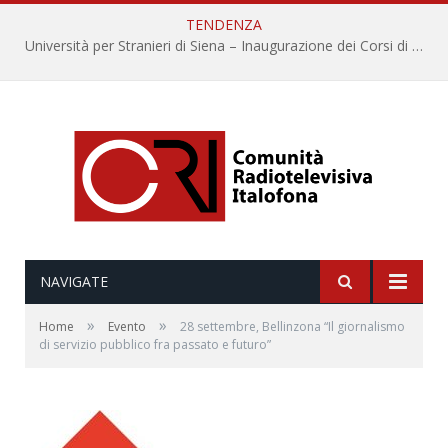
TENDENZA
Università per Stranieri di Siena – Inaugurazione dei Corsi di Lingua e Cultura Italiana, 109a annata
NAVIGATE
»
»
Home
Evento
28 settembre, Bellinzona “Il giornalismo
di servizio pubblico fra passato e futuro”