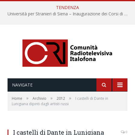
TENDENZA
Università per Stranieri di Siena – Inaugurazione dei Corsi di Lingua e Cultura Italiana, 109a annata
NAVIGATE
»
»
»
Home
Archivio
2012
I castelli di Dante in
Lunigiana dipinti dagli artisti russi
I castelli di Dante in Lunigiana
0