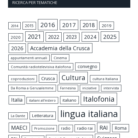
RICERCA PER TEMATICHE
2016
2017
2018
2015
2019
2014
2021
2025
2024
2022
2023
2020
Accademia della Crusca
2026
appuntamenti annuali
Cinema
convegno
Comunità radiotelevisiva italofona
Cultura
Crusca
coproduzioni
cultura Italiana
Da Roma a Gerusalemme
intervista
Farnesina
iniziative
Italofonia
Italia
italiano
italiani all'estero
lingua italiana
Letteratura
La Dante
MAECI
RAI
Roma
radio rai
radio
Promozione