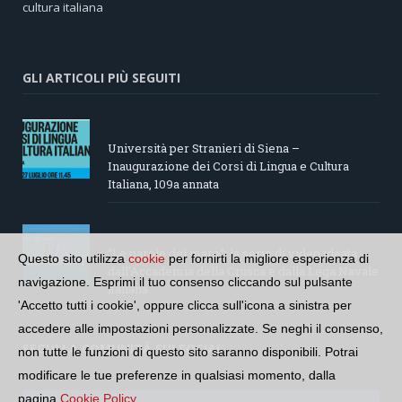
cultura italiana
GLI ARTICOLI PIÙ SEGUITI
Università per Stranieri di Siena –
Inaugurazione dei Corsi di Lingua e Cultura
Italiana, 109a annata
“Le parole del mare”: la serie di video ideata
Questo sito utilizza
cookie
per fornirti la migliore esperienza di
dall’Accademia della Crusca e dalla Lega Navale
navigazione. Esprimi il tuo consenso cliccando sul pulsante
italiana
'Accetto tutti i cookie', oppure clicca sull'icona a sinistra per
accedere alle impostazioni personalizzate. Se neghi il consenso,
SEGUI LA COMUNITÀ SUI SOCIAL
non tutte le funzioni di questo sito saranno disponibili. Potrai
modificare le tue preferenze in qualsiasi momento, dalla
pagina
Cookie Policy