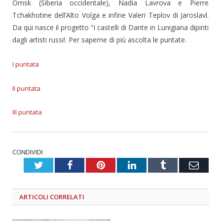
Omsk (Siberia occidentale), Nadia Lavrova e Pierre
Tchakhotine dell’Alto Volga e infine Valeri Teplov di Jaroslavl.
Da qui nasce il progetto “I castelli di Dante in Lunigiana dipinti
dagli artisti russi!. Per saperne di più ascolta le puntate.
I puntata
II puntata
III puntata
CONDIVIDI
Twitter
Facebook
Pinterest
LinkedIn
Tumblr
Emai
ARTICOLI
CORRELATI