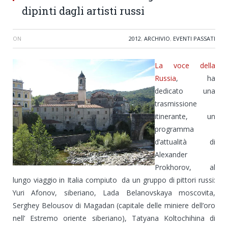
dipinti dagli artisti russi
ON
2012
,
ARCHIVIO
,
EVENTI PASSATI
La voce della
Russia
, ha
dedicato una
trasmissione
itinerante, un
programma
d’attualità di
Alexander
Prokhorov, al
lungo viaggio in Italia compiuto da un gruppo di pittori russi:
Yuri Afonov, siberiano, Lada Belanovskaya moscovita,
Serghey Belousov di Magadan (capitale delle miniere dell’oro
nell’ Estremo oriente siberiano), Tatyana Koltochihina di