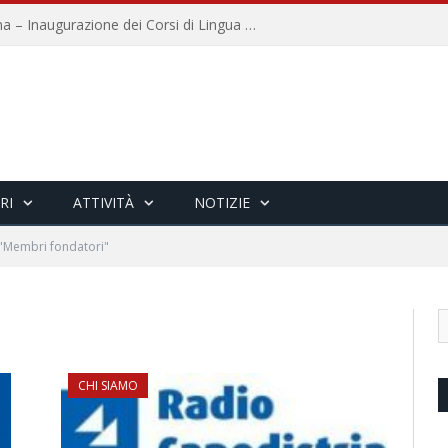
Università per Stranieri di Siena – Inaugurazione dei Corsi di Lingua e Cultura Italiana, 109a annata
RI
ATTIVITÀ
NOTIZIE
 "Membri fondatori"
CHI SIAMO