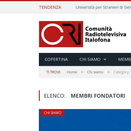
TENDENZA
COPERTINA
CHI SIAMO
MEMB
»
»
TI TROVI:
Home
Chi siamo
Category:
ELENCO:
MEMBRI FONDATORI
CHI SIAMO