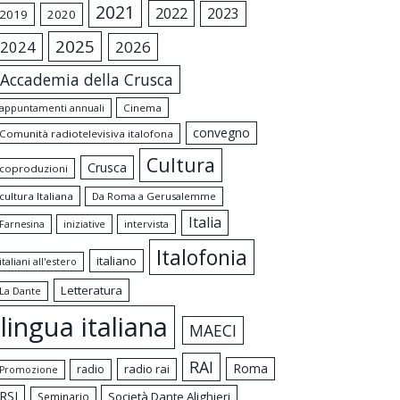
2021
2022
2023
2019
2020
2025
2024
2026
Accademia della Crusca
appuntamenti annuali
Cinema
convegno
Comunità radiotelevisiva italofona
Cultura
Crusca
coproduzioni
cultura Italiana
Da Roma a Gerusalemme
Italia
intervista
Farnesina
iniziative
Italofonia
italiano
italiani all'estero
Letteratura
La Dante
lingua italiana
MAECI
RAI
Roma
radio rai
radio
Promozione
RSI
Società Dante Alighieri
Seminario