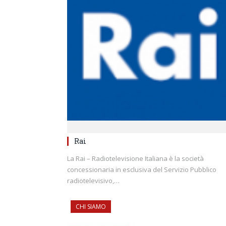
Rai
La Rai – Radiotelevisione Italiana è la società
concessionaria in esclusiva del Servizio Pubblico
radiotelevisivo,…
CHI SIAMO