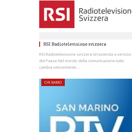
RSI Radiotelevisione svizzera
RSI Radiotelevisione svizzera Un’azienda a servizio
del Paese Nel mondo della comunicazione tutto
cambia velocemente.…
CHI SIAMO