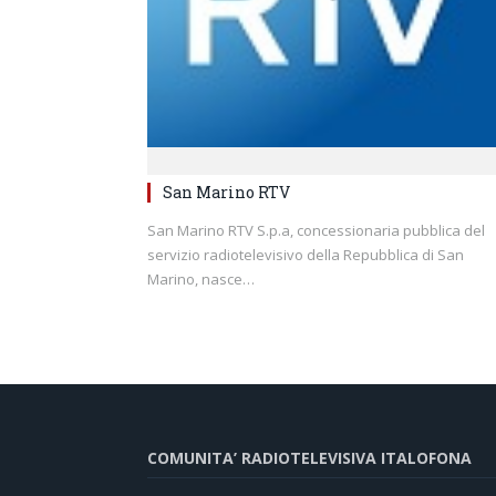
San Marino RTV
San Marino RTV S.p.a, concessionaria pubblica del
servizio radiotelevisivo della Repubblica di San
Marino, nasce…
COMUNITA’ RADIOTELEVISIVA ITALOFONA