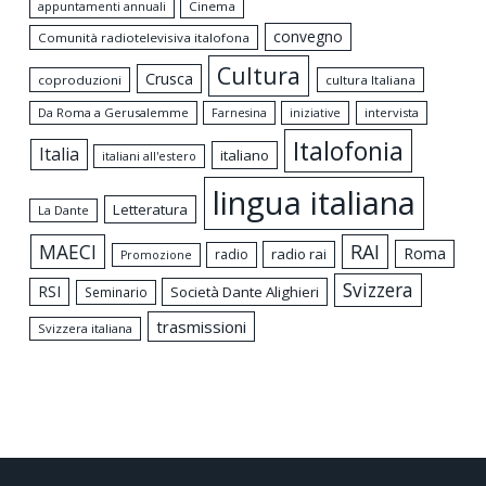
appuntamenti annuali
Cinema
convegno
Comunità radiotelevisiva italofona
Cultura
Crusca
coproduzioni
cultura Italiana
Da Roma a Gerusalemme
intervista
Farnesina
iniziative
Italofonia
Italia
italiano
italiani all'estero
lingua italiana
Letteratura
La Dante
MAECI
RAI
Roma
radio rai
radio
Promozione
Svizzera
RSI
Società Dante Alighieri
Seminario
trasmissioni
Svizzera italiana