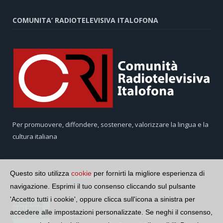
COMUNITA’ RADIOTELEVISIVA ITALOFONA
Per promuovere, diffondere, sostenere, valorizzare la lingua e la
cultura italiana
Questo sito utilizza
cookie
per fornirti la migliore esperienza di
GLI ARTICOLI PIÙ SEGUITI
navigazione. Esprimi il tuo consenso cliccando sul pulsante
'Accetto tutti i cookie', oppure clicca sull'icona a sinistra per
accedere alle impostazioni personalizzate. Se neghi il consenso,
Università per Stranieri di Siena –