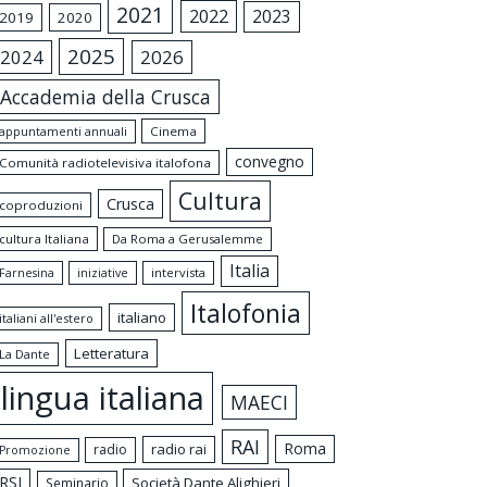
2021
2022
2023
2019
2020
2025
2024
2026
Accademia della Crusca
appuntamenti annuali
Cinema
convegno
Comunità radiotelevisiva italofona
Cultura
Crusca
coproduzioni
cultura Italiana
Da Roma a Gerusalemme
Italia
intervista
Farnesina
iniziative
Italofonia
italiano
italiani all'estero
Letteratura
La Dante
lingua italiana
MAECI
RAI
Roma
radio rai
radio
Promozione
RSI
Società Dante Alighieri
Seminario