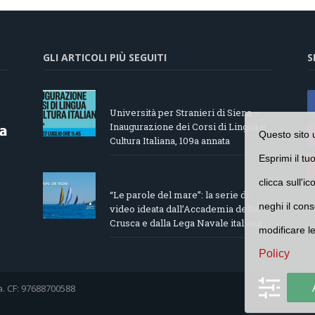
GLI ARTICOLI PIÙ SEGUITI
S
Università per Stranieri di Siena –
Inaugurazione dei Corsi di Lingua e
Questo sito 
Cultura Italiana, 109a annata
Esprimi il tu
clicca sull'i
“Le parole del mare”: la serie di
neghi il cons
video ideata dall’Accademia della
Crusca e dalla Lega Navale italiana
modificare l
Policy
a. CF: 97688700588