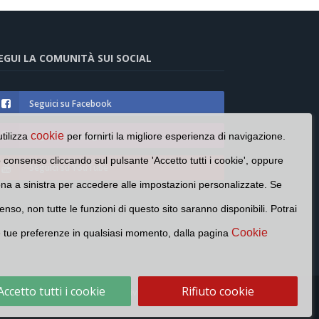
EGUI LA COMUNITÀ SUI SOCIAL
Seguici su Facebook
cookie
Seguici su Instagram
utilizza
per fornirti la migliore esperienza di navigazione.
o consenso cliccando sul pulsante 'Accetto tutti i cookie', oppure
Seguici su YouTube
cona a sinistra per accedere alle impostazioni personalizzate. Se
enso, non tutte le funzioni di questo sito saranno disponibili. Potrai
Cookie
e tue preferenze in qualsiasi momento, dalla pagina
Accetto tutti i cookie
Rifiuto cookie
Cookie Policy
Privacy Policy
Contatti