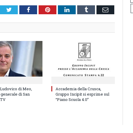
Twitter
Facebook
Pinterest
LinkedIn
Tumblr
Email
 Ludovico di Meo,
Accademia della Crusca,
 generale di San
Gruppo Incipit si esprime sul
RTV
“Piano Scuola 4.0”