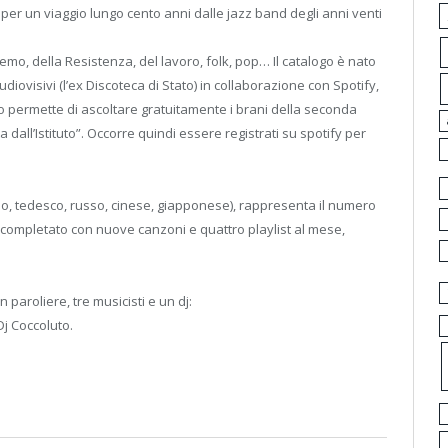
i per un viaggio lungo cento anni dalle jazz band degli anni venti
emo, della Resistenza, del lavoro, folk, pop… Il catalogo è nato
Audiovisivi (l’ex Discoteca di Stato) in collaborazione con Spotify,
o permette di ascoltare gratuitamente i brani della seconda
a dall’Istituto”. Occorre quindi essere registrati su spotify per
nolo, tedesco, russo, cinese, giapponese), rappresenta il numero
 completato con nuove canzoni e quattro playlist al mese,
paroliere, tre musicisti e un dj:
j Coccoluto.