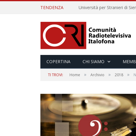
TENDENZA
COPERTINA
CHI SIAMO
MEMB
»
»
»
TI TROVI:
Home
Archivio
2018
N