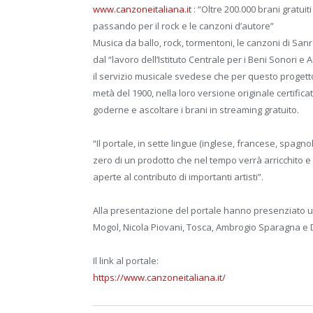
www.canzoneitaliana.it
: “Oltre 200.000 brani gratuit
passando per il rock e le canzoni d’autore”
Musica da ballo, rock, tormentoni, le canzoni di Sanr
dal “lavoro dell’Istituto Centrale per i Beni Sonori e 
il servizio musicale svedese che per questo progett
metà del 1900, nella loro versione originale certificat
goderne e ascoltare i brani in streaming gratuito.
“Il portale, in sette lingue (inglese, francese, spag
zero di un prodotto che nel tempo verrà arricchito e
aperte al contributo di importanti artisti”.
Alla presentazione del portale hanno presenziato un 
Mogol, Nicola Piovani, Tosca, Ambrogio Sparagna e D
Il link al portale:
https://www.canzoneitaliana.it/