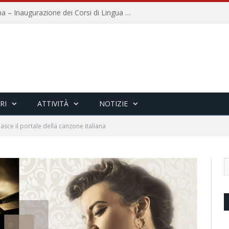
Università per Stranieri di Siena – Inaugurazione dei Corsi di Lingua e Cultura Italiana, 109a annata
RI
ATTIVITÀ
NOTIZIE
asce il portale della canzone italiana