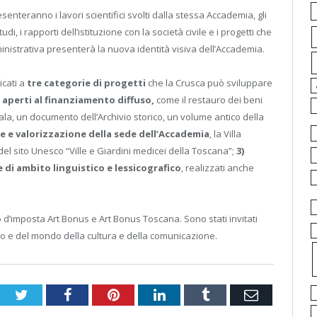
senteranno i lavori scientifici svolti dalla stessa Accademia, gli
i, i rapporti dell’istituzione con la società civile e i progetti che
inistrativa presenterà la nuova identità visiva dell’Accademia.
icati a
tre categorie di progetti
che la Crusca può sviluppare
 aperti al finanziamento diffuso,
come il restauro dei beni
ala, un documento dell’Archivio storico, un volume antico della
e e valorizzazione della sede dell’Accademia
, la Villa
l sito Unesco “Ville e Giardini medicei della Toscana”;
3)
e di ambito linguistico
e lessicografico
, realizzati anche
o d’imposta Art Bonus e Art Bonus Toscana. Sono stati invitati
orio e del mondo della cultura e della comunicazione.
Twitter
Facebook
Pinterest
LinkedIn
Tumblr
Email