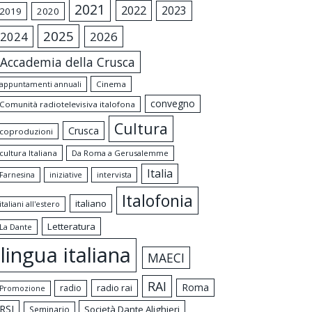
2021
2022
2023
2019
2020
2025
2024
2026
Accademia della Crusca
appuntamenti annuali
Cinema
convegno
Comunità radiotelevisiva italofona
Cultura
Crusca
coproduzioni
cultura Italiana
Da Roma a Gerusalemme
Italia
intervista
Farnesina
iniziative
Italofonia
italiano
italiani all'estero
Letteratura
La Dante
lingua italiana
MAECI
RAI
Roma
radio rai
radio
Promozione
RSI
Società Dante Alighieri
Seminario