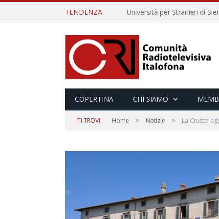
TENDENZA
COPERTINA
CHI SIAMO
MEMB
»
»
TI TROVI:
Home
Notizie
La Crusca ogg