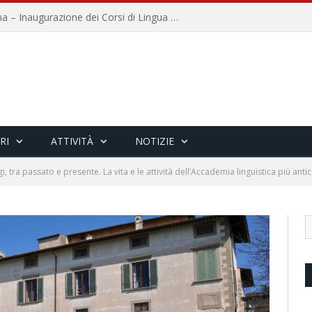
Università per Stranieri di Siena – Inaugurazione dei Corsi di Lingua e Cultura Italiana, 109a annata
RI
ATTIVITÀ
NOTIZIE
i, tra passato e presente. La vita e le attività dell’Accademia linguistica più an