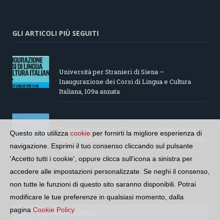
GLI ARTICOLI PIÙ SEGUITI
Università per Stranieri di Siena –
Inaugurazione dei Corsi di Lingua e Cultura
Italiana, 109a annata
“Le parole del mare”: la serie di video ideata
Questo sito utilizza
cookie
per fornirti la migliore esperienza di
dall’Accademia della Crusca e dalla Lega Navale
navigazione. Esprimi il tuo consenso cliccando sul pulsante
italiana
'Accetto tutti i cookie', oppure clicca sull'icona a sinistra per
accedere alle impostazioni personalizzate. Se neghi il consenso,
SEGUI LA COMUNITÀ SUI SOCIAL
non tutte le funzioni di questo sito saranno disponibili. Potrai
modificare le tue preferenze in qualsiasi momento, dalla
pagina
Cookie Policy
Seguici su Facebook