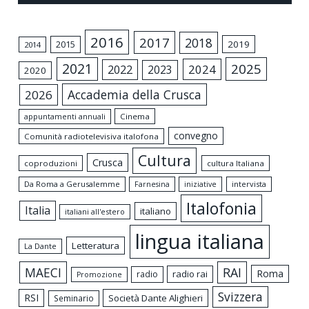
2016
2017
2018
2015
2019
2014
2021
2025
2024
2022
2023
2020
Accademia della Crusca
2026
appuntamenti annuali
Cinema
convegno
Comunità radiotelevisiva italofona
Cultura
Crusca
coproduzioni
cultura Italiana
Da Roma a Gerusalemme
intervista
Farnesina
iniziative
Italofonia
Italia
italiano
italiani all'estero
lingua italiana
Letteratura
La Dante
MAECI
RAI
Roma
radio rai
radio
Promozione
Svizzera
RSI
Società Dante Alighieri
Seminario