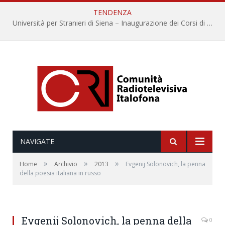
TENDENZA
Università per Stranieri di Siena – Inaugurazione dei Corsi di Lingua e Cultura Italiana, 109a annata
NAVIGATE
»
»
»
Home
Archivio
2013
Evgenij Solonovich, la penna
della poesia italiana in russo
Evgenij Solonovich, la penna della
0