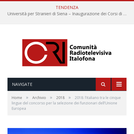
TENDENZA
Università per Stranieri di Siena – Inaugurazione dei Corsi di Lingua e Cultura Italiana, 109a annata
NAVIGATE
»
»
»
Home
Archivio
2018
2018: l’italiano tra le cinque
lingue del concorso per la selezione dei funzionari dell’Unione
Europea