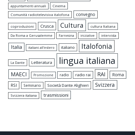
appuntamenti annuali
Cinema
convegno
Comunità radiotelevisiva italofona
Cultura
Crusca
coproduzioni
cultura Italiana
Da Roma a Gerusalemme
intervista
Farnesina
iniziative
Italofonia
Italia
italiano
italiani all'estero
lingua italiana
Letteratura
La Dante
MAECI
RAI
Roma
radio rai
radio
Promozione
Svizzera
RSI
Società Dante Alighieri
Seminario
trasmissioni
Svizzera italiana