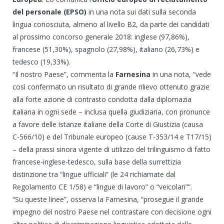
del personale (EPSO)
in una nota sui dati sulla seconda
lingua conosciuta, almeno al livello B2, da parte dei candidati
al prossimo concorso generale 2018: inglese (97,86%),
francese (51,30%), spagnolo (27,98%), italiano (26,73%) e
tedesco (19,33%).
“Il nostro Paese”, commenta la
Farnesina
in una nota, “vede
così confermato un risultato di grande rilievo ottenuto grazie
alla forte azione di contrasto condotta dalla diplomazia
italiana in ogni sede – inclusa quella giudiziaria, con pronunce
a favore delle istanze italiane della Corte di Giustizia (causa
C-566/10) e del Tribunale europeo (cause T-353/14 e T17/15)
– della prassi sinora vigente di utilizzo del trilinguismo di fatto
francese-inglese-tedesco, sulla base della surrettizia
distinzione tra “lingue ufficiali” (le 24 richiamate dal
Regolamento CE 1/58) e “lingue di lavoro” o “veicolari””.
“Su queste linee”, osserva la Farnesina, “prosegue il grande
impegno del nostro Paese nel contrastare con decisione ogni