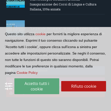
Inaugurazione dei Corsi di Lingua e Cultura
Italiana, 109a annata
“Le parole del mare”: la serie di video ideata
dall’Accademia della Crusca e dalla Lega Navale
Questo sito utilizza
cookie
per fornirti la migliore esperienza di
italiana
navigazione. Esprimi il tuo consenso cliccando sul pulsante
'Accetto tutti i cookie', oppure clicca sull'icona a sinistra per
accedere alle impostazioni personalizzate. Se neghi il consenso,
SEGUI LA COMUNITÀ SUI SOCIAL
non tutte le funzioni di questo sito saranno disponibili. Potrai
modificare le tue preferenze in qualsiasi momento, dalla
Seguici su Facebook
pagina
Cookie Policy
Seguici su Instagram
Accetto tutti i
Rifiuto cookie
cookie
Seguici su YouTube