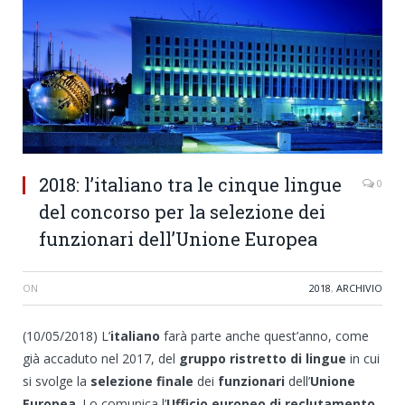
2018: l’italiano tra le cinque lingue
0
del concorso per la selezione dei
funzionari dell’Unione Europea
ON
2018
,
ARCHIVIO
(10/05/2018) L’
italiano
farà parte anche quest’anno, come
già accaduto nel 2017, del
gruppo ristretto di lingue
in cui
si svolge la
selezione finale
dei
funzionari
dell’
Unione
Europea
. Lo comunica l’
Ufficio europeo di reclutamento