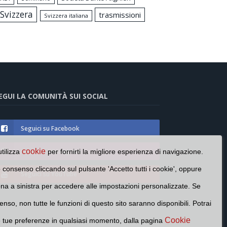
Svizzera
trasmissioni
Svizzera italiana
EGUI LA COMUNITÀ SUI SOCIAL
Seguici su Facebook
Seguici su Instagram
cookie
utilizza
per fornirti la migliore esperienza di navigazione.
o consenso cliccando sul pulsante 'Accetto tutti i cookie', oppure
Seguici su YouTube
cona a sinistra per accedere alle impostazioni personalizzate. Se
enso, non tutte le funzioni di questo sito saranno disponibili. Potrai
Cookie
e tue preferenze in qualsiasi momento, dalla pagina