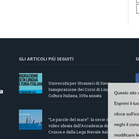
GLI ARTICOLI PIÙ SEGUITI
S
Università per Stranieri di Siena –
Inaugurazione dei Corsi di Lingua e
Questo sito 
Cultura Italiana, 109a annata
Esprimi il tu
clicca sull'i
“Le parole del mare”: la serie di
neghi il cons
video ideata dall’Accademia della
Crusca e dalla Lega Navale italiana
modificare l