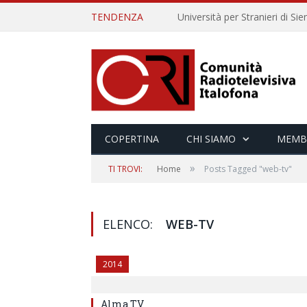
TENDENZA
COPERTINA
CHI SIAMO
MEMB
»
TI TROVI:
Home
Posts Tagged "web-tv"
ELENCO:
WEB-TV
2014
Alma TV