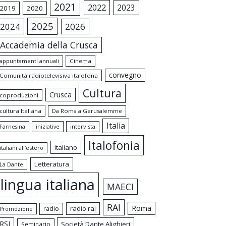
2021
2022
2023
2019
2020
2025
2024
2026
Accademia della Crusca
appuntamenti annuali
Cinema
convegno
Comunità radiotelevisiva italofona
Cultura
Crusca
coproduzioni
cultura Italiana
Da Roma a Gerusalemme
Italia
intervista
Farnesina
iniziative
Italofonia
italiano
italiani all'estero
Letteratura
La Dante
lingua italiana
MAECI
RAI
Roma
radio rai
radio
Promozione
RSI
Società Dante Alighieri
Seminario