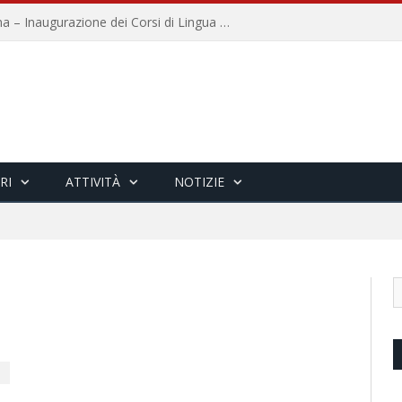
Università per Stranieri di Siena – Inaugurazione dei Corsi di Lingua e Cultura Italiana, 109a annata
RI
ATTIVITÀ
NOTIZIE