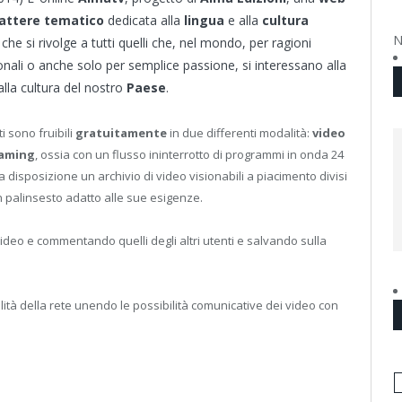
rattere tematico
dedicata alla
lingua
e alla
cultura
N
a
che si rivolge a tutti quelli che, nel mondo, per ragioni
onali o anche solo per semplice passione, si interessano alla
alla cultura del nostro
Paese
.
i sono fruibili
gratuitamente
in due differenti modalità:
video
eaming
, ossia con un flusso ininterrotto di programmi in onda 24
a disposizione un archivio di video visionabili a piacimento divisi
un palinsesto adatto alle sue esigenze.
video e commentando quelli degli altri utenti e salvando sulla
alità della rete unendo le possibilità comunicative dei video con