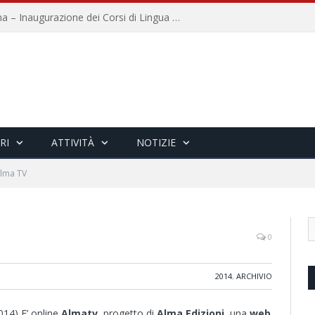
Università per Stranieri di Siena – Inaugurazione dei Corsi di Lingua e Cultura Italiana, 109a annata
RI
ATTIVITÀ
NOTIZIE
lma TV
0
2014
,
ARCHIVIO
014) E’ online
Almatv
, progetto di
Alma Edizioni
, una
web