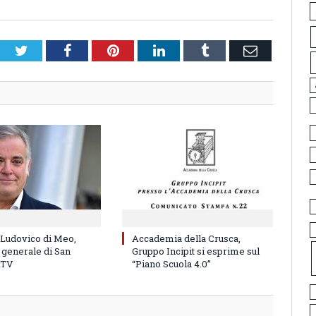
Twitter
Facebook
Pinterest
LinkedIn
Tumblr
Email
 Ludovico di Meo,
Accademia della Crusca,
 generale di San
Gruppo Incipit si esprime sul
RTV
“Piano Scuola 4.0”