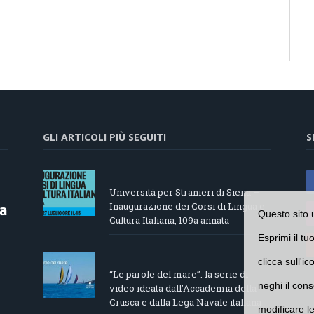
GLI ARTICOLI PIÙ SEGUITI
S
Università per Stranieri di Siena –
Inaugurazione dei Corsi di Lingua e
Questo sito 
Cultura Italiana, 109a annata
Esprimi il tu
clicca sull'i
“Le parole del mare”: la serie di
neghi il cons
video ideata dall’Accademia della
Crusca e dalla Lega Navale italiana
modificare l