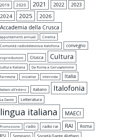
2021
2022
2023
2019
2020
2025
2024
2026
Accademia della Crusca
appuntamenti annuali
Cinema
convegno
Comunità radiotelevisiva italofona
Cultura
Crusca
coproduzioni
cultura Italiana
Da Roma a Gerusalemme
Italia
intervista
Farnesina
iniziative
Italofonia
italiano
italiani all'estero
Letteratura
La Dante
lingua italiana
MAECI
RAI
Roma
radio rai
radio
Promozione
RSI
Società Dante Alighieri
Seminario