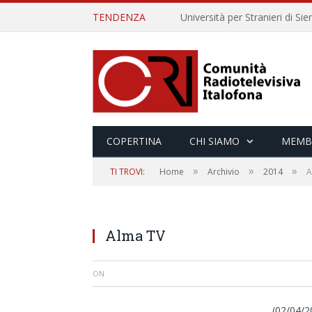
TENDENZA
COPERTINA
CHI SIAMO
MEMB
»
»
»
TI TROVI:
Home
Archivio
2014
A
Alma TV
ON
(02/04/2