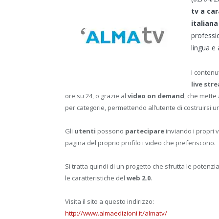
tv a ca
italian
professi
lingua e 
I contenut
live str
ore su 24, o grazie al
video on demand
, che mette 
per categorie, permettendo all’utente di costruirsi 
Gli
utenti
possono
partecipare
inviando i propri 
pagina del proprio profilo i video che preferiscono.
Si tratta quindi di un progetto che sfrutta le potenzi
le caratteristiche del
web 2.0
.
Visita il sito a questo indirizzo:
http://www.almaedizioni.it/almatv/