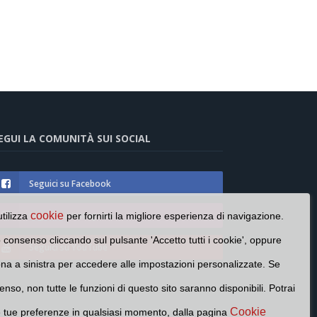
EGUI LA COMUNITÀ SUI SOCIAL
Seguici su Facebook
cookie
Seguici su Instagram
utilizza
per fornirti la migliore esperienza di navigazione.
o consenso cliccando sul pulsante 'Accetto tutti i cookie', oppure
Seguici su YouTube
cona a sinistra per accedere alle impostazioni personalizzate. Se
enso, non tutte le funzioni di questo sito saranno disponibili. Potrai
Cookie
e tue preferenze in qualsiasi momento, dalla pagina