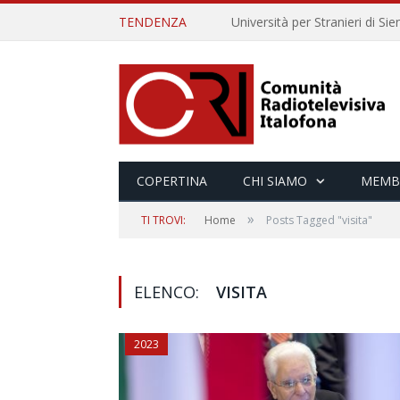
TENDENZA
COPERTINA
CHI SIAMO
MEMB
»
TI TROVI:
Home
Posts Tagged "visita"
ELENCO:
VISITA
2023