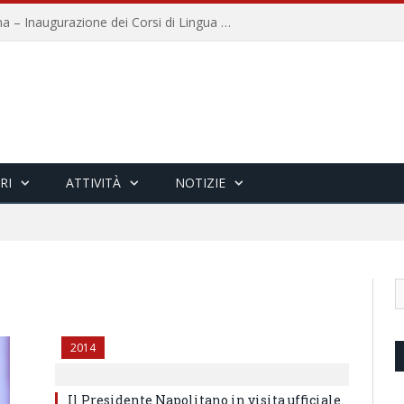
Università per Stranieri di Siena – Inaugurazione dei Corsi di Lingua e Cultura Italiana, 109a annata
RI
ATTIVITÀ
NOTIZIE
2014
Il Presidente Napolitano in visita ufficiale