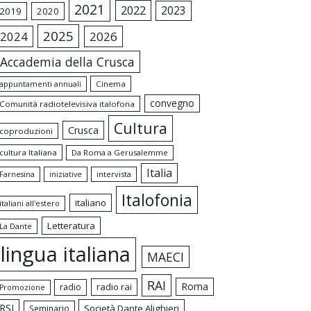
2021
2022
2023
2019
2020
2025
2024
2026
Accademia della Crusca
appuntamenti annuali
Cinema
convegno
Comunità radiotelevisiva italofona
Cultura
Crusca
coproduzioni
cultura Italiana
Da Roma a Gerusalemme
Italia
intervista
Farnesina
iniziative
Italofonia
italiano
italiani all'estero
Letteratura
La Dante
lingua italiana
MAECI
RAI
Roma
radio rai
radio
Promozione
RSI
Società Dante Alighieri
Seminario