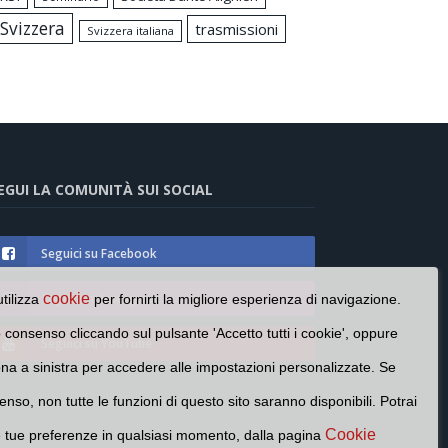
Svizzera
trasmissioni
Svizzera italiana
EGUI LA COMUNITÀ SUI SOCIAL
Seguici su Facebook
Seguici su Instagram
cookie
utilizza
per fornirti la migliore esperienza di navigazione.
o consenso cliccando sul pulsante 'Accetto tutti i cookie', oppure
Seguici su YouTube
cona a sinistra per accedere alle impostazioni personalizzate. Se
enso, non tutte le funzioni di questo sito saranno disponibili. Potrai
Cookie
e tue preferenze in qualsiasi momento, dalla pagina