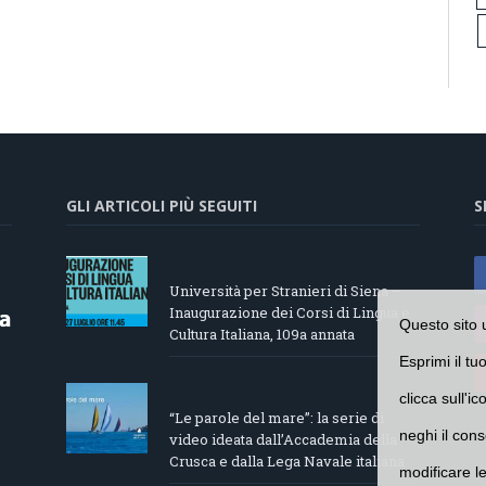
GLI ARTICOLI PIÙ SEGUITI
S
Università per Stranieri di Siena –
Inaugurazione dei Corsi di Lingua e
Questo sito 
Cultura Italiana, 109a annata
Esprimi il tu
clicca sull'i
“Le parole del mare”: la serie di
neghi il cons
video ideata dall’Accademia della
Crusca e dalla Lega Navale italiana
modificare l