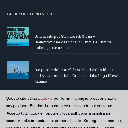
GLI ARTICOLI PIÙ SEGUITI
Università per Stranieri di Siena –
Inaugurazione dei Corsi di Lingua e Cultura
Italiana, 109a annata
“Le parole del mare”: la serie di video ideata
dall’Accademia della Crusca e dalla Lega Navale
italiana
Questo sito utilizza
cookie
per fornirti la migliore esperienza di
SEGUI LA COMUNITÀ SUI SOCIAL
navigazione. Esprimi il tuo consenso cliccando sul pulsante
'Accetto tutti i cookie', oppure clicca sull'icona a sinistra per
Seguici su Facebook
accedere alle impostazioni personalizzate. Se neghi il consenso,
non tutte le funzioni di questo sito saranno disponibili. Potrai