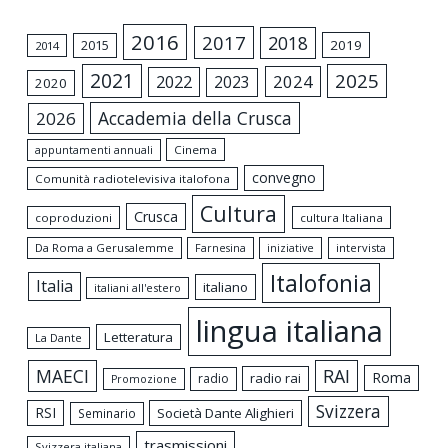
2016
2017
2018
2015
2019
2014
2021
2025
2024
2022
2023
2020
Accademia della Crusca
2026
appuntamenti annuali
Cinema
convegno
Comunità radiotelevisiva italofona
Cultura
Crusca
coproduzioni
cultura Italiana
Da Roma a Gerusalemme
intervista
Farnesina
iniziative
Italofonia
Italia
italiano
italiani all'estero
lingua italiana
Letteratura
La Dante
MAECI
RAI
Roma
radio rai
radio
Promozione
Svizzera
RSI
Società Dante Alighieri
Seminario
trasmissioni
Svizzera italiana