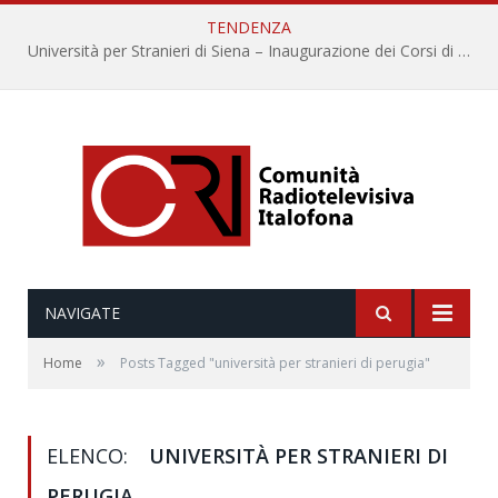
TENDENZA
Università per Stranieri di Siena – Inaugurazione dei Corsi di Lingua e Cultura Italiana, 109a annata
NAVIGATE
»
Home
Posts Tagged "università per stranieri di perugia"
ELENCO:
UNIVERSITÀ PER STRANIERI DI
PERUGIA