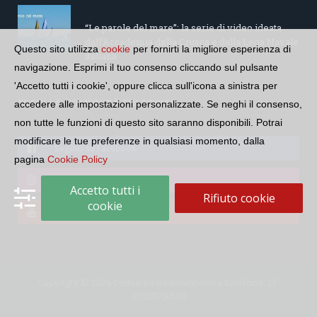
“Le parole del mare”: la serie di video ideata
dall’Accademia della Crusca e dalla Lega Navale
Questo sito utilizza
cookie
per fornirti la migliore esperienza di
italiana
navigazione. Esprimi il tuo consenso cliccando sul pulsante
'Accetto tutti i cookie', oppure clicca sull'icona a sinistra per
SEGUI LA COMUNITÀ SUI SOCIAL
accedere alle impostazioni personalizzate. Se neghi il consenso,
non tutte le funzioni di questo sito saranno disponibili. Potrai
modificare le tue preferenze in qualsiasi momento, dalla
Seguici su Facebook
pagina
Cookie Policy
Seguici su Instagram
Accetto tutti i
Rifiuto cookie
cookie
Seguici su YouTube
Copyright © 2026 Comunità Radiotelevisiva Italofona. CF:
97688700588