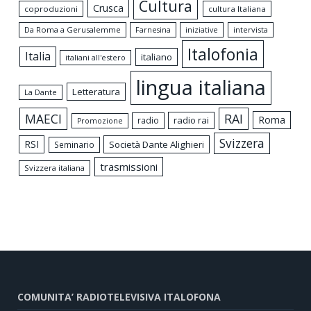
Cultura
Crusca
coproduzioni
cultura Italiana
Da Roma a Gerusalemme
intervista
Farnesina
iniziative
Italofonia
Italia
italiano
italiani all'estero
lingua italiana
Letteratura
La Dante
MAECI
RAI
Roma
radio rai
radio
Promozione
Svizzera
RSI
Società Dante Alighieri
Seminario
trasmissioni
Svizzera italiana
COMUNITA’ RADIOTELEVISIVA ITALOFONA