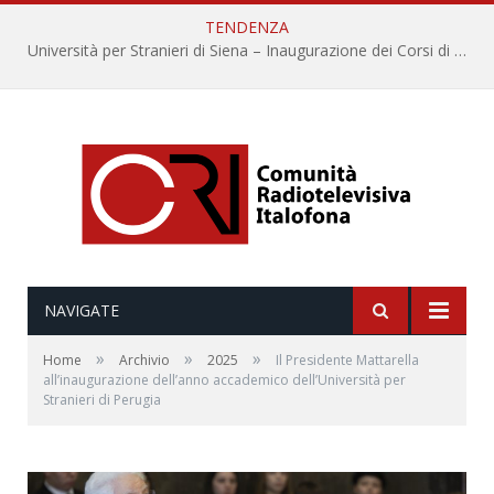
TENDENZA
Università per Stranieri di Siena – Inaugurazione dei Corsi di Lingua e Cultura Italiana, 109a annata
NAVIGATE
»
»
»
Home
Archivio
2025
Il Presidente Mattarella
all’inaugurazione dell’anno accademico dell’Università per
Stranieri di Perugia