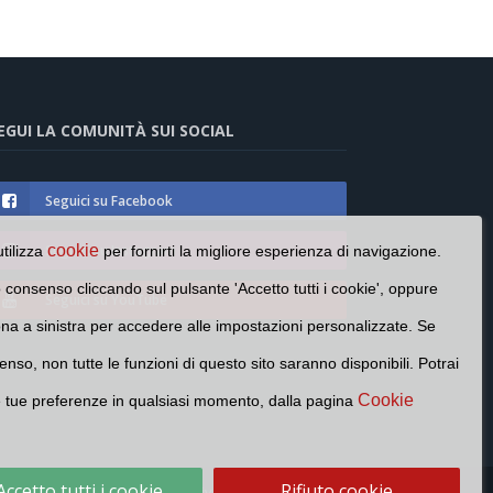
EGUI LA COMUNITÀ SUI SOCIAL
Seguici su Facebook
cookie
Seguici su Instagram
utilizza
per fornirti la migliore esperienza di navigazione.
o consenso cliccando sul pulsante 'Accetto tutti i cookie', oppure
Seguici su YouTube
cona a sinistra per accedere alle impostazioni personalizzate. Se
enso, non tutte le funzioni di questo sito saranno disponibili. Potrai
Cookie
e tue preferenze in qualsiasi momento, dalla pagina
Accetto tutti i cookie
Rifiuto cookie
Cookie Policy
Privacy Policy
Contatti