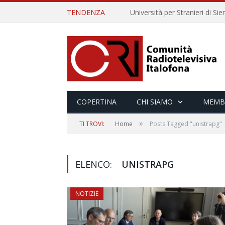
TENDENZA
COPERTINA
CHI SIAMO
MEMB
»
TI TROVI:
Home
Posts Tagged "unistrapg"
ELENCO:
UNISTRAPG
NOTIZIE