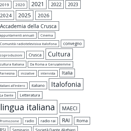
2021
2022
2023
2019
2020
2025
2024
2026
Accademia della Crusca
appuntamenti annuali
Cinema
convegno
Comunità radiotelevisiva italofona
Cultura
Crusca
coproduzioni
cultura Italiana
Da Roma a Gerusalemme
Italia
intervista
Farnesina
iniziative
Italofonia
italiano
italiani all'estero
Letteratura
La Dante
lingua italiana
MAECI
RAI
Roma
radio rai
radio
Promozione
RSI
Società Dante Alighieri
Seminario