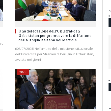
N
Una delegazione dell’UnistraPg in
Uzbekistan per promuovere la diffusione
della lingua italiana nelle scuole
t-
()08/07/2025) Nell’ambito della missione istituzionale
dell’Università per Stranieri di Perugia in Uzbekistan,
avviata nei giorni…
2025