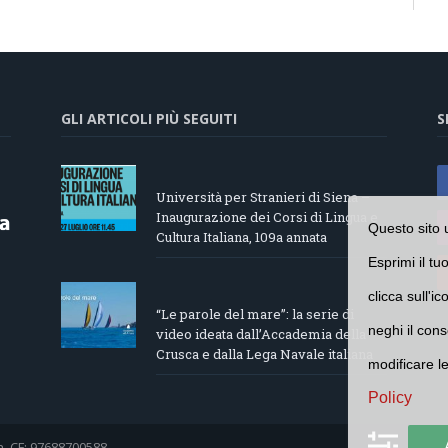
GLI ARTICOLI PIÙ SEGUITI
S
Università per Stranieri di Siena –
Inaugurazione dei Corsi di Lingua e
Questo sito 
Cultura Italiana, 109a annata
Esprimi il tu
clicca sull'i
“Le parole del mare”: la serie di
neghi il cons
video ideata dall’Accademia della
Crusca e dalla Lega Navale italiana
modificare l
Policy
a. CF: 97688700588