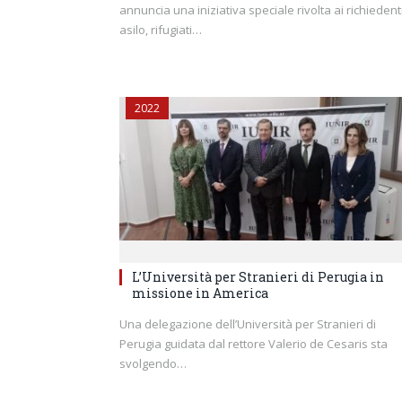
annuncia una iniziativa speciale rivolta ai richiedent
asilo, rifugiati…
2022
L’Università per Stranieri di Perugia in
missione in America
Una delegazione dell’Università per Stranieri di
Perugia guidata dal rettore Valerio de Cesaris sta
svolgendo…