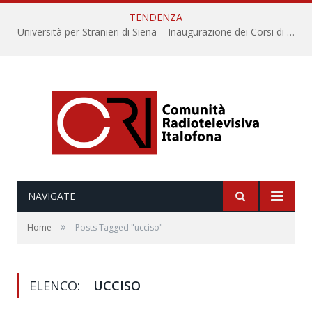
TENDENZA
Università per Stranieri di Siena – Inaugurazione dei Corsi di Lingua e Cultura Italiana, 109a annata
NAVIGATE
»
Home
Posts Tagged "ucciso"
ELENCO:
UCCISO