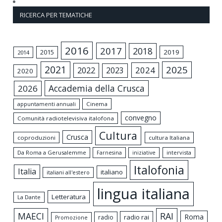
RICERCA PER TEMATICHE
2016
2017
2018
2015
2019
2014
2021
2025
2024
2022
2023
2020
Accademia della Crusca
2026
appuntamenti annuali
Cinema
convegno
Comunità radiotelevisiva italofona
Cultura
Crusca
coproduzioni
cultura Italiana
Da Roma a Gerusalemme
intervista
Farnesina
iniziative
Italofonia
Italia
italiano
italiani all'estero
lingua italiana
Letteratura
La Dante
MAECI
RAI
Roma
radio rai
radio
Promozione