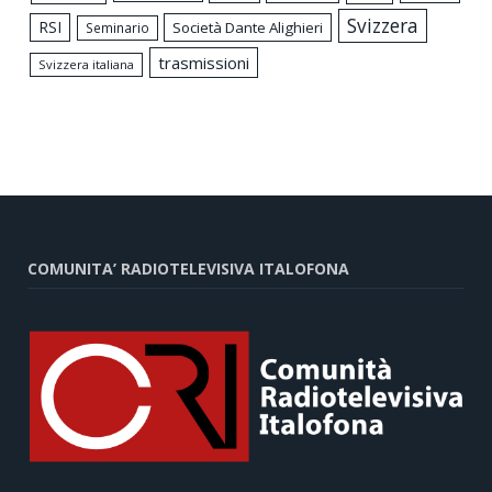
Svizzera
RSI
Società Dante Alighieri
Seminario
trasmissioni
Svizzera italiana
COMUNITA’ RADIOTELEVISIVA ITALOFONA