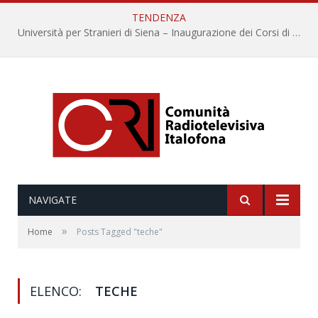
TENDENZA
Università per Stranieri di Siena – Inaugurazione dei Corsi di Lingua e Cultura Italiana, 109a annata
NAVIGATE
»
Home
Posts Tagged "teche"
ELENCO:
TECHE