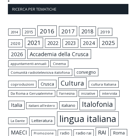
RICERCA PER TEMATICHE
2016
2017
2018
2015
2019
2014
2021
2025
2024
2022
2023
2020
Accademia della Crusca
2026
appuntamenti annuali
Cinema
convegno
Comunità radiotelevisiva italofona
Cultura
Crusca
coproduzioni
cultura Italiana
Da Roma a Gerusalemme
intervista
Farnesina
iniziative
Italofonia
Italia
italiano
italiani all'estero
lingua italiana
Letteratura
La Dante
MAECI
RAI
Roma
radio rai
radio
Promozione