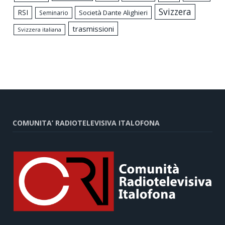
Svizzera
RSI
Società Dante Alighieri
Seminario
trasmissioni
Svizzera italiana
COMUNITA’ RADIOTELEVISIVA ITALOFONA