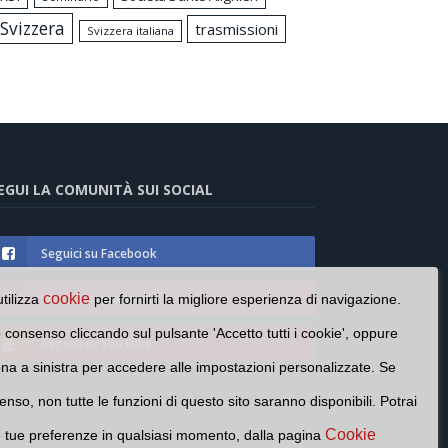
Svizzera
trasmissioni
Svizzera italiana
EGUI LA COMUNITÀ SUI SOCIAL
Seguici su Facebook
Seguici su Instagram
cookie
utilizza
per fornirti la migliore esperienza di navigazione.
o consenso cliccando sul pulsante 'Accetto tutti i cookie', oppure
Seguici su YouTube
cona a sinistra per accedere alle impostazioni personalizzate. Se
enso, non tutte le funzioni di questo sito saranno disponibili. Potrai
Cookie
e tue preferenze in qualsiasi momento, dalla pagina