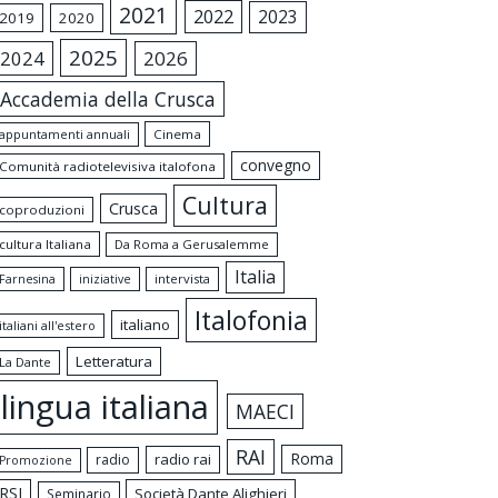
2021
2022
2023
2019
2020
2025
2024
2026
Accademia della Crusca
appuntamenti annuali
Cinema
convegno
Comunità radiotelevisiva italofona
Cultura
Crusca
coproduzioni
cultura Italiana
Da Roma a Gerusalemme
Italia
intervista
Farnesina
iniziative
Italofonia
italiano
italiani all'estero
Letteratura
La Dante
lingua italiana
MAECI
RAI
Roma
radio rai
radio
Promozione
RSI
Società Dante Alighieri
Seminario