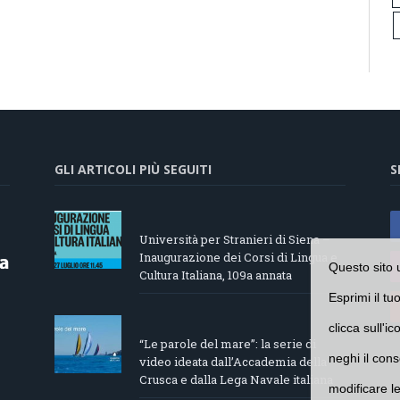
GLI ARTICOLI PIÙ SEGUITI
S
Università per Stranieri di Siena –
Inaugurazione dei Corsi di Lingua e
Questo sito 
Cultura Italiana, 109a annata
Esprimi il tu
clicca sull'i
“Le parole del mare”: la serie di
neghi il cons
video ideata dall’Accademia della
Crusca e dalla Lega Navale italiana
modificare l