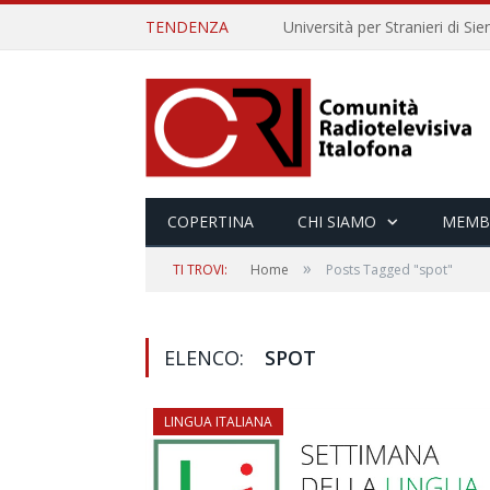
TENDENZA
COPERTINA
CHI SIAMO
MEMB
»
TI TROVI:
Home
Posts Tagged "spot"
ELENCO:
SPOT
LINGUA ITALIANA