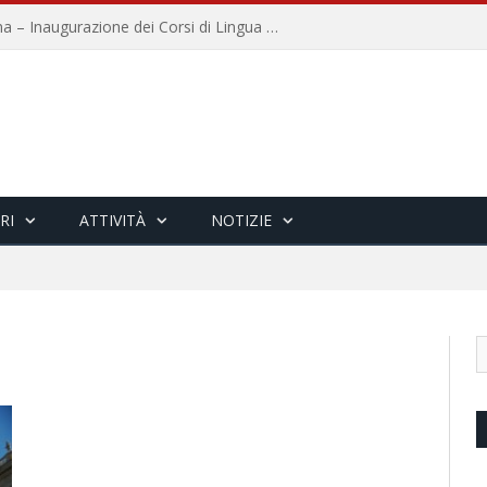
Università per Stranieri di Siena – Inaugurazione dei Corsi di Lingua e Cultura Italiana, 109a annata
RI
ATTIVITÀ
NOTIZIE