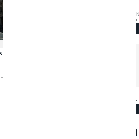
N
(e
i…