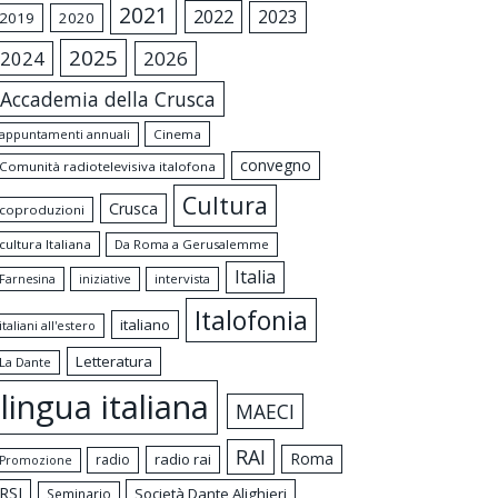
2021
2022
2023
2019
2020
2025
2024
2026
Accademia della Crusca
appuntamenti annuali
Cinema
convegno
Comunità radiotelevisiva italofona
Cultura
Crusca
coproduzioni
cultura Italiana
Da Roma a Gerusalemme
Italia
intervista
Farnesina
iniziative
Italofonia
italiano
italiani all'estero
Letteratura
La Dante
lingua italiana
MAECI
RAI
Roma
radio rai
radio
Promozione
RSI
Società Dante Alighieri
Seminario