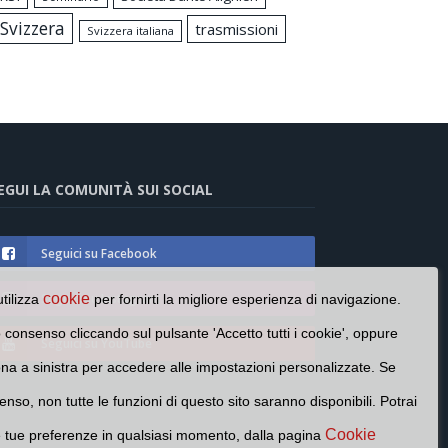
Svizzera
trasmissioni
Svizzera italiana
EGUI LA COMUNITÀ SUI SOCIAL
Seguici su Facebook
Seguici su Instagram
cookie
utilizza
per fornirti la migliore esperienza di navigazione.
o consenso cliccando sul pulsante 'Accetto tutti i cookie', oppure
Seguici su YouTube
cona a sinistra per accedere alle impostazioni personalizzate. Se
enso, non tutte le funzioni di questo sito saranno disponibili. Potrai
Cookie
e tue preferenze in qualsiasi momento, dalla pagina