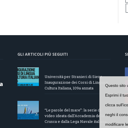
GLI ARTICOLI PIÙ SEGUITI
S
Università per Stranieri di Siena –
Inaugurazione dei Corsi di Lingua e
Questo sito 
Cultura Italiana, 109a annata
Esprimi il tu
clicca sull'i
“Le parole del mare”: la serie di
neghi il cons
video ideata dall’Accademia della
Crusca e dalla Lega Navale italiana
modificare l