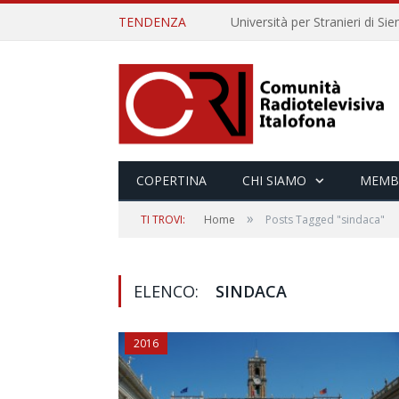
TENDENZA
COPERTINA
CHI SIAMO
MEMB
»
TI TROVI:
Home
Posts Tagged "sindaca"
ELENCO:
SINDACA
2016