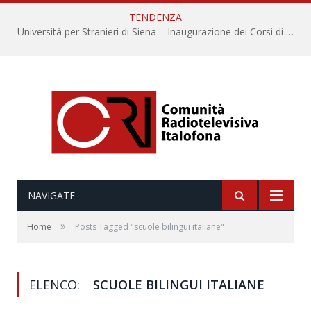
TENDENZA
Università per Stranieri di Siena – Inaugurazione dei Corsi di Lingua e Cultura Italiana, 109a annata
NAVIGATE
»
Home
Posts Tagged "scuole bilingui italiane"
ELENCO:
SCUOLE BILINGUI ITALIANE