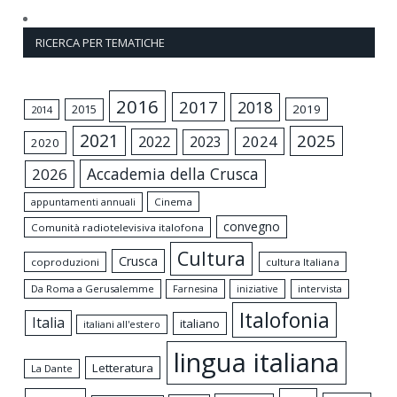
RICERCA PER TEMATICHE
2016
2017
2018
2015
2019
2014
2021
2025
2024
2022
2023
2020
Accademia della Crusca
2026
appuntamenti annuali
Cinema
convegno
Comunità radiotelevisiva italofona
Cultura
Crusca
coproduzioni
cultura Italiana
Da Roma a Gerusalemme
intervista
Farnesina
iniziative
Italofonia
Italia
italiano
italiani all'estero
lingua italiana
Letteratura
La Dante